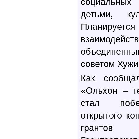
социальных 
детьми, кул
Планиру
взаимод
объединен
советом Хужи
Как сообщал
«Ольхон – т
стал побе
открытого ко
грантов