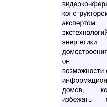
видеоко
конструк
эксперт
экотехнолог
энергетик
домостроени
он прод
возможности 
информацион
домов, ко
избежать