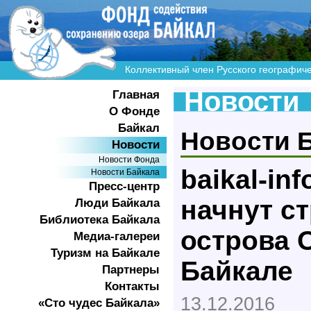
Коллективный член Русского географич
Новости
Главная
О Фонде
Байкал
Новости 
Новости
Новости Фонда
baikal-in
Новости Байкала
Пресс-центр
начнут с
Люди Байкала
Библиотека Байкала
острова 
Медиа-галереи
Туризм на Байкале
Байкале
Партнеры
Контакты
13.12.2016
«Сто чудес Байкала»