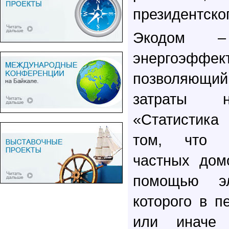
президентског
Экодом 
энергоэффект
позволяющий 
затраты н
«Статистика
том, что 
частных дом
помощью эл
которого в п
или иначе 