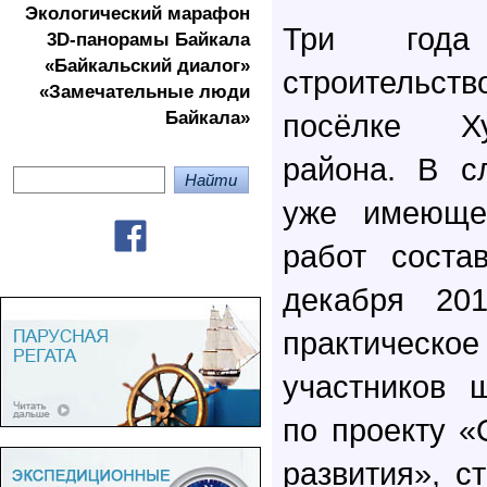
Экологичеcкий марафон
Три года
3D-панорамы Байкала
«Байкальский диалог»
строительст
«Замечательные люди
Байкала»
посёлке Х
района. В с
уже имеющег
работ соста
декабря 201
практическ
участников 
по проекту «
развития», с