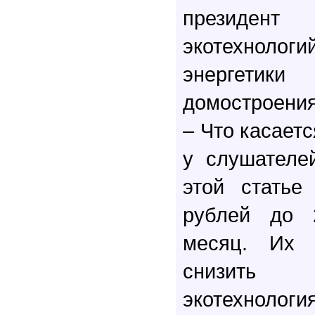
президе
экотехнолог
энергетик
домостроения
– Что касаетс
у слушателе
этой статье
рублей до 
месяц. Их 
снизит
экотехноло