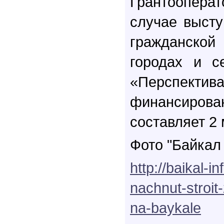
Грантоопе
случае выст
гражданской
городах и с
«Перспе
финансир
составляет 2 
Фото "Байкал
http://baikal-i
nachnut-stroit-
na-baykale