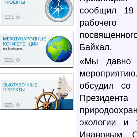
сообщил 19
рабочег
посвященно
Байкал.
«Мы давно 
мероприятию
обсудил со 
Президент
природоохра
экологии и 
Ивановым. 