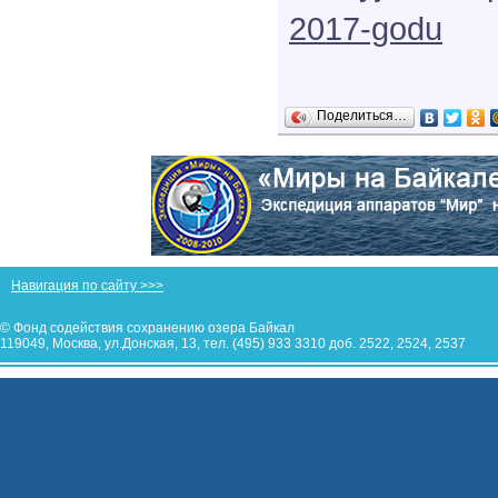
2017-godu
Поделиться…
Навигация по сайту >>>
© Фонд содействия сохранению озера Байкал
119049, Москва, ул.Донская, 13, тел. (495) 933 3310 доб. 2522, 2524, 2537