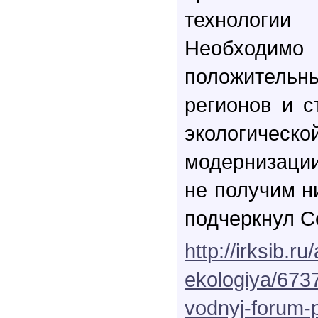
технологии
Необходи
положител
регионов и с
экологическо
модернизаци
не получим н
подчеркнул С
http://irksib.ru
ekologiya/673
vodnyj-forum-p