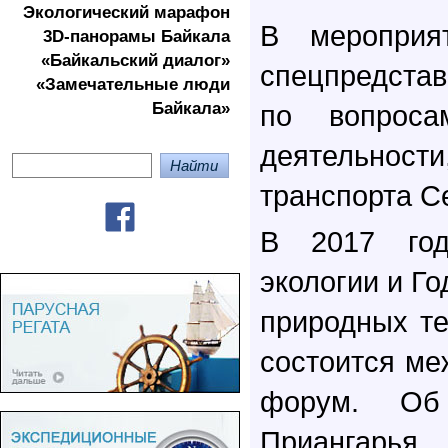
Экологичеcкий марафон
В мероприя
3D-панорамы Байкала
«Байкальский диалог»
спецпредстав
«Замечательные люди
Байкала»
по вопроса
деятельно
транспорта С
В 2017 го
экологии и Г
природных те
состоится м
форум. Об
Приангарья