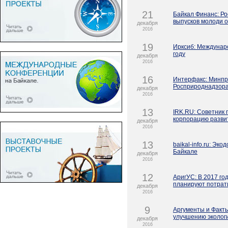
21
Байкал Финанс: Ро
выпусков молоди о
декабря
2016
19
Ирксиб: Междунар
году
декабря
2016
16
Интерфакс: Минпр
Росприроднадзор
декабря
2016
13
IRK.RU: Советник 
корпорацию разви
декабря
2016
13
baikal-info.ru: Эк
Байкале
декабря
2016
12
АригУС: В 2017 го
планируют потрат
декабря
2016
9
Аргументы и Факты
улучшению эколог
декабря
2016