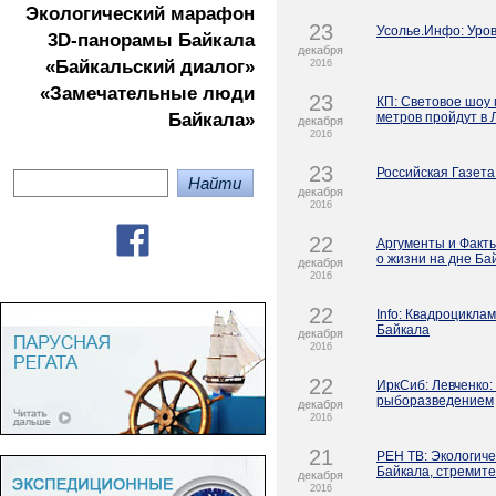
Экологичеcкий марафон
23
Усолье.Инфо: Уров
3D-панорамы Байкала
декабря
«Байкальский диалог»
2016
«Замечательные люди
23
КП: Световое шоу 
Байкала»
метров пройдут в 
декабря
2016
23
Российская Газета
декабря
2016
22
Аргументы и Факты
о жизни на дне Ба
декабря
2016
22
Info: Квадроцикла
Байкала
декабря
2016
22
ИркСиб: Левченко:
рыборазведением
декабря
2016
21
РЕН ТВ: Экологиче
Байкала, стремите
декабря
2016