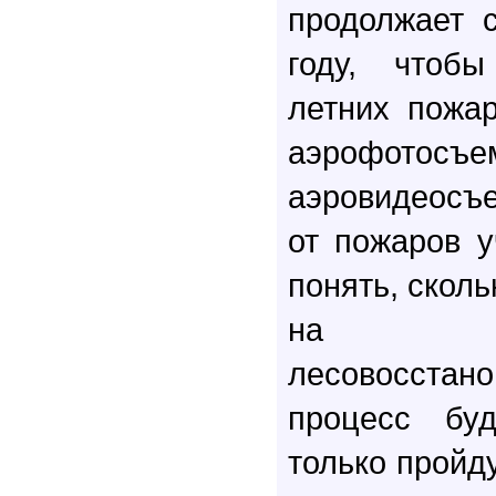
продолжает 
году, чтоб
летних пожа
аэрофо
аэровидеосъ
от пожаров 
понять, сколь
на да
лесовосстан
процесс буд
только пройд