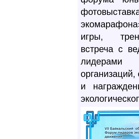
фотовыст
экомарафон
игры, трен
встреча с в
лидерами 
организаций,
и награжден
экологическо