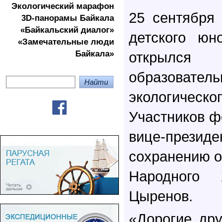
Экологичеcкий марафон
25 сентября
3D-панорамы Байкала
«Байкальский диалог»
детского юн
«Замечательные люди
Байкала»
открылс
образовател
экологиче
Участников ф
вице-президе
сохранению о
Народного
Цыренов.
«Дорогие дру