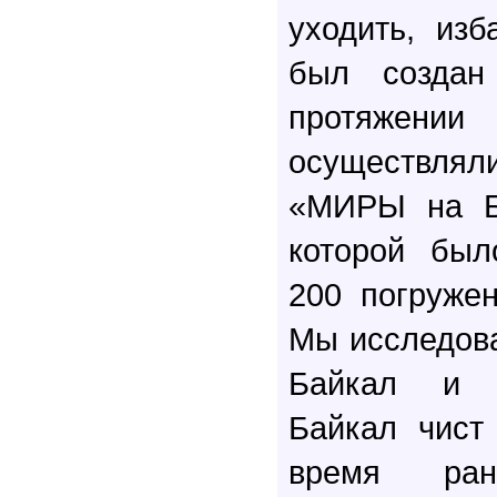
уходить, из
был создан
протяжен
осуществл
«МИРЫ на Ба
которой был
200 погруже
Мы исследова
Байкал и в
Байкал чист
время ра