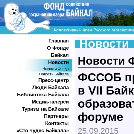
Коллективный член Русского географич
Новости
Главная
О Фонде
Байкал
Новости 
Новости
Новости Фонда
ФССОБ пр
Новости Байкала
Пресс-центр
в VII Бай
Люди Байкала
Библиотека Байкала
образова
Медиа-галереи
Туризм на Байкале
форуме
Партнеры
Контакты
25.09.2015
«Сто чудес Байкала»