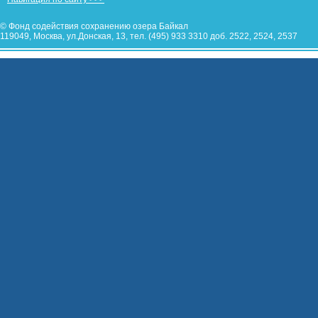
© Фонд содействия сохранению озера Байкал
119049, Москва, ул.Донская, 13, тел. (495) 933 3310 доб. 2522, 2524, 2537