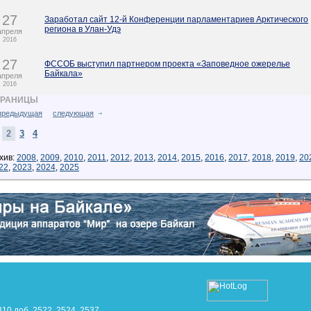
27
Заработал сайт 12-й Конференции парламентариев Арктического
региона в Улан-Удэ
апреля
2016
27
ФССОБ выступил партнером проекта «Заповедное ожерелье
Байкала»
апреля
2016
ТРАНИЦЫ
предыдущая
следующая
2
3
4
хив:
2008
,
2009
,
2010
,
2011
,
2012
,
2013
,
2014
,
2015
,
2016
,
2017
,
2018
,
2019
,
20
22
,
2023
,
2024
,
2025
310 доб. 2522, 2524, 2537