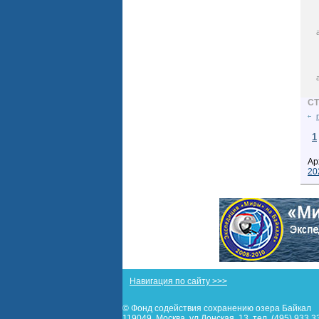
С
1
Ар
20
Навигация по сайту >>>
© Фонд содействия сохранению озера Байкал
119049, Москва, ул.Донская, 13, тел. (495) 933 3