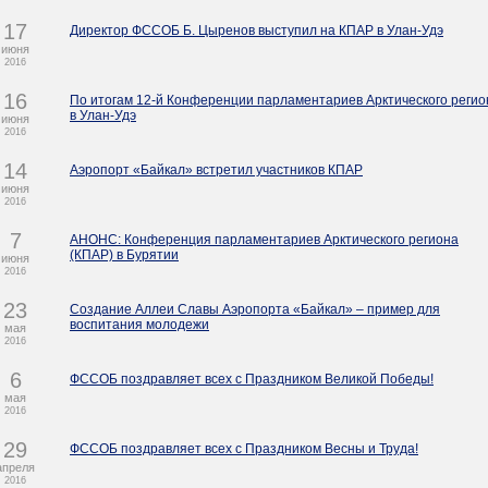
17
Директор ФССОБ Б. Цыренов выступил на КПАР в Улан-Удэ
июня
2016
16
По итогам 12-й Конференции парламентариев Арктического регио
в Улан-Удэ
июня
2016
14
Аэропорт «Байкал» встретил участников КПАР
июня
2016
7
АНОНС: Конференция парламентариев Арктического региона
(КПАР) в Бурятии
июня
2016
23
Создание Аллеи Славы Аэропорта «Байкал» – пример для
воспитания молодежи
мая
2016
6
ФССОБ поздравляет всех с Праздником Великой Победы!
мая
2016
29
ФССОБ поздравляет всех с Праздником Весны и Труда!
апреля
2016