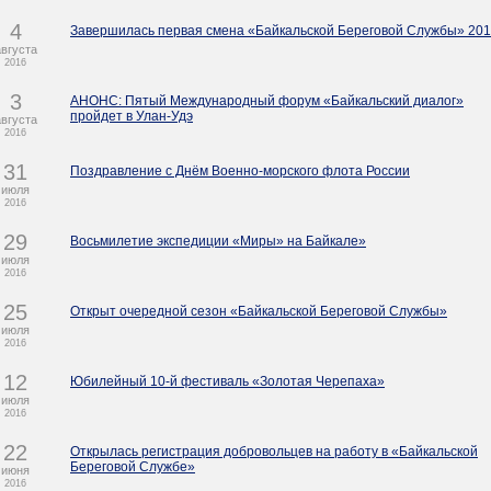
4
Завершилась первая смена «Байкальской Береговой Службы» 20
августа
2016
3
АНОНС: Пятый Международный форум «Байкальский диалог»
пройдет в Улан-Удэ
августа
2016
31
Поздравление с Днём Военно-морского флота России
июля
2016
29
Восьмилетие экспедиции «Миры» на Байкале»
июля
2016
25
Открыт очередной сезон «Байкальской Береговой Службы»
июля
2016
12
Юбилейный 10-й фестиваль «Золотая Черепаха»
июля
2016
22
Открылась регистрация добровольцев на работу в «Байкальской
Береговой Службе»
июня
2016