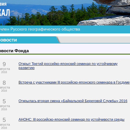
член Русского географического общества
овости
овости Фонда
9
Открыт Третий российко-японский семинар по устойчивому
развитию
августа
2016
8
Встреча с участниками III российско-японского семинара в Госдуме
августа
2016
5
Открылась вторая смена «Байкальской Береговой Службы» 2016
августа
2016
5
АНОНС: III российско-японский семинар по устойчивости среды
августа
2016