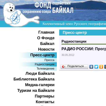
Коллективный член Русского географич
Главная
Пресс-центр
О Фонде
Радиостанции
Байкал
РАДИО РОССИИ: Прогр
Новости
Пресс-центр
30.05.2012
Пресса
Радиостанции
Поделиться…
Телевидение
Люди Байкала
Библиотека Байкала
Медиа-галереи
Туризм на Байкале
Партнеры
Контакты