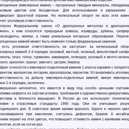
о подходящим для изготовления долговечных камнерезных изделий.
агоценные (ювелирные камни) – прозрачные твердые минералы, обладающ
асивым цветом или бесцветные. Для использования в украшениях 
двергают фасетной огранке. Но нелегальный оборот не всех этих камн
ечет уголовную ответственность.
гласно Федеральному закону «О драгоценных металлах и драгоценн
мнях», к ним относятся природные алмазы, изумруды, рубины, сапфир
ександриты, жемчуг, а также уникальные янтарные образования. Перече
агоценных камней может быть изменён только федеральным законом.
 есть уголовная ответственность не наступает за нелегальный обор
елирных камней 2-4 порядка: розовый, желтый, зеленый, фиолетовый сапфи
инель; опал; топаз; турмалин; аквамарин, гелиодор, розовый и желто-зелен
рилл; хризолит; гранат; аметист; цитрин; бирюзу.
фрит относится к ювелирно-поделочным камням 1 класса наравне с лазурито
деитом, малахитом, янтарем, хризопразом, чароитом. Устанавливать уголовн
ветственность за добычу ювелирно-поделочных камней, минуя ювелирн
мни 2-4 порядка, нелогично.
вершенно непонятно, что имеется в виду под «особо ценными сортами
збивка нефрита по сортам условна, требования к художественно-декоративн
чествам и блочности варьируют. В России до сих используют техническ
ловия и отраслевые стандарты 1990 года. Они не учитывают реал
годняшнего дня. В советское время каемки красного, бурого и черного цвет
разовавшиеся при окислении, считались дефектом, браком. А китайск
зчики играют на этих цветах, что повышает стоимость камня с каемками иног
десятки, если не сотни раз.