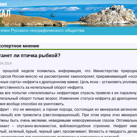
член Русского географического общества
кспертное мнение
танет ли птичка рыбкой?
.04.2014
 прошлой неделе появилась информация, что Министерство природн
сурсов России внесло на рассмотрение законопроект, приравнивающий «осо
нные сорта» нефрита к драгоценному камню. Цель ясна – установить уголовн
ветственность за нелегальный оборот нефрита.
ка все попытки «легализовать» нефритовую отрасль привели к ее параличу.
легальный оборот только возрос. Изменение статуса нефрита до драгоценно
мня вообще способно ее уничтожить.
фрит - это не минерал, а горная порода, состоящая из минералов актиноли
еленый) или тремолита (светлоокрашенный). При этом зерна этих минерал
лжны быть очень мелкими, невидимыми невооруженным глазом. Оптимальн
риант – спутанно-волокнистое, войлокоподобное строение. Нефрит име
лый, зеленый, бурый, черный цвет, просвечивает. Вязкость и твердость дела