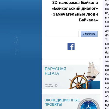
ег
3D-панорамы Байкала
Др
«Байкальский диалог»
кр
по
«Замечательные люди
вл
Байкала»
Со
ка
ал
др
То
юв
шп
бе
Не
жа
от
ка
Со
Ра
ка
ус
се
об
ре
в 