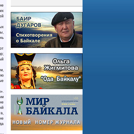
ие
их
ей
ых
ы,
нь
от
р;
ый
м,
ую
ые
».
ым
ие
ий
а,
ие
да