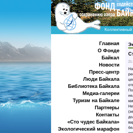
Коллективный 
Главная
Э
О Фонде
С
Байкал
21
Новости
На
Пресс-центр
ре
Люди Байкала
це
от
Библиотека Байкала
По
Медиа-галереи
не
Туризм на Байкале
ка
Не
Партнеры
(з
Контакты
до
«Сто чудес Байкала»
ва
бе
Экологичеcкий марафон