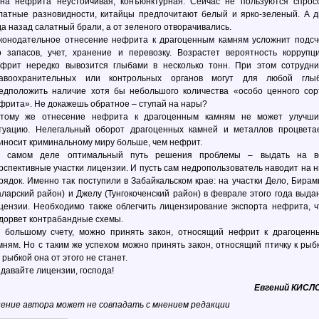
на нефрита неустойчивая, конъюнктурная. Сейчас не пользуются спрос
латные разновидности, китайцы предпочитают белый и ярко-зеленый. А д
да назад салатный брали, а от зеленого отворачивались.
конодательное отнесение нефрита к драгоценным камням усложнит подсч
о запасов, учет, хранение и перевозку. Возрастет вероятность коррупци
фрит нередко вывозится глыбами в несколько тонн. При этом сотрудни
авоохранительных или контрольных органов могут для любой глы
едположить наличие хотя бы небольшого количества «особо ценного сор
фрита». Не докажешь обратное – ступай на нары?
тому же отнесение нефрита к драгоценным камням не может улучши
туацию. Нелегальный оборот драгоценных камней и металлов процветае
иносит криминальному миру больше, чем нефрит.
 самом деле оптимальный путь решения проблемы – выдать на в
рспективные участки лицензии. И пусть сам недропользователь наводит на н
рядок. Именно так поступили в Забайкальском крае: на участки Дело, Бирам
аларский район) и Джелу (Тунгокоченский район) в феврале этого года выда
цензии. Необходимо также облегчить лицензирование экспорта нефрита, ч
дорвет контрабандные схемы.
 большому счету, можно принять закон, относящий нефрит к драгоценн
мням. Но с таким же успехом можно принять закон, относящий птичку к рыбк
 рыбкой она от этого не станет.
давайте лицензии, господа!
Евгений КИСЛ
ение автора может не совпадать с мнением редакции