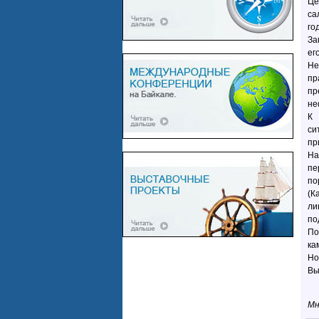
Це
са
го
За
ег
Не
пр
пр
не
К 
си
пр
На
пе
по
(К
ли
по
По
ка
Но
Вы
Мн