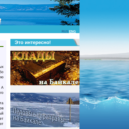
RUS
ENG
Это интересно!
ых
бо
ую
 А
го
та
ов
ый
ет
ют