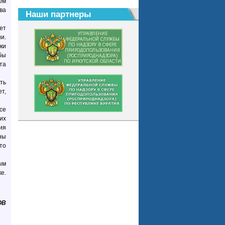
ом
ва
Наши партнеры
ет
и.
ки
бы
та
ть
т,
се
их
ия
ны
то
ым
е.
ОВ