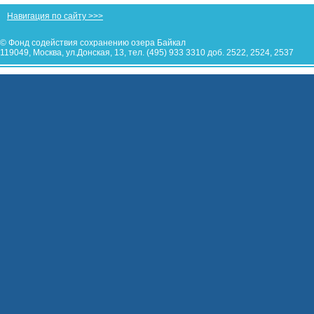
Навигация по сайту >>>
© Фонд содействия сохранению озера Байкал
119049, Москва, ул.Донская, 13, тел. (495) 933 3310 доб. 2522, 2524, 2537