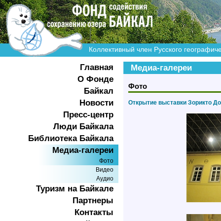
Коллективный член Русского географич
Главная
Медиа-галереи
О Фонде
Фото
Байкал
Новости
Открытие выставки Зорикто До
Пресс-центр
Люди Байкала
Библиотека Байкала
Медиа-галереи
Фото
Видео
Аудио
Туризм на Байкале
Партнеры
Контакты