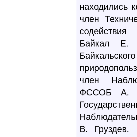
находились 
член Технич
содействия
Байкал Е. 
Байкальс
природопол
член Наблю
ФССОБ А. Т
Государстве
Наблюдатель
В. Груздев.