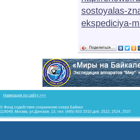
sostoyalas-zn
ekspediciya-m
Поделиться…
Навигация по сайту >>>
© Фонд содействия сохранению озера Байкал
119049, Москва, ул.Донская, 13, тел. (495) 933 3310 доб. 2522, 2524, 2537