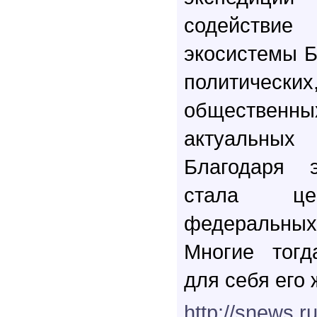
содейств
экосистемы Б
политичес
общественны
актуальны
Благодаря э
стала це
федеральны
Многие тогд
для себя его
http://snews.r