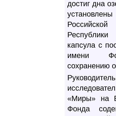
достиг дна оз
установлен
Российск
Республики
капсула с по
имени Фо
сохранению о
Руковод
исследовате
«Миры» на Б
Фонда соде