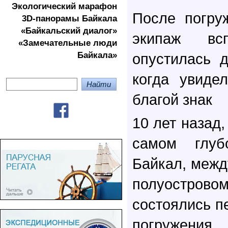
Экологичеcкий марафон
После погру
3D-панорамы Байкала
«Байкальский диалог»
экипаж вс
«Замечательные люди
Байкала»
опустилась д
когда увидел
благой знак
10 лет назад,
самом глуб
Байкал, межд
полуостро
состоялись п
погружени