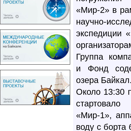
«Мир-2» в р
научно-иссле
экспедиции 
организатор
Группа ком
и Фонд соде
озера Байкал
Около 13:30 
стартовал
«Мир-1», ап
воду с борта