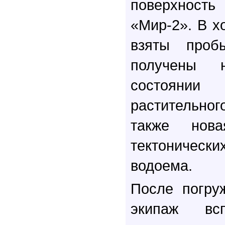
поверхнос
«Мир-2». В х
взяты проб
получены 
состояни
растительно
также нов
тектоническ
водоема.
После погру
экипаж вс