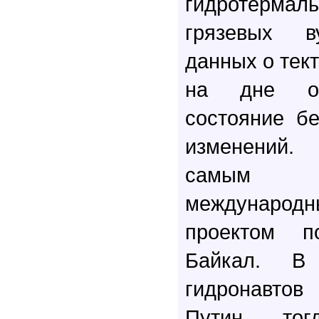
гидротермал
грязевых в
данных о тек
на дне оз
состояние б
изменений.
самым 
междунар
проектом п
Байкал. В
гидронавт
Путин, то