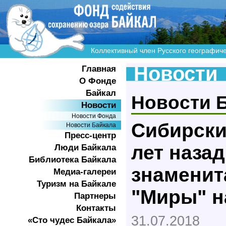
Коллективный член Русского географич
Новости
Главная
О Фонде
Байкал
Новости 
Новости
Новости Фонда
Сибирски
Новости Байкала
Пресс-центр
лет наза
Люди Байкала
Библиотека Байкала
знаменит
Медиа-галереи
Туризм на Байкале
"Миры" н
Партнеры
Контакты
31.07.2018
«Сто чудес Байкала»