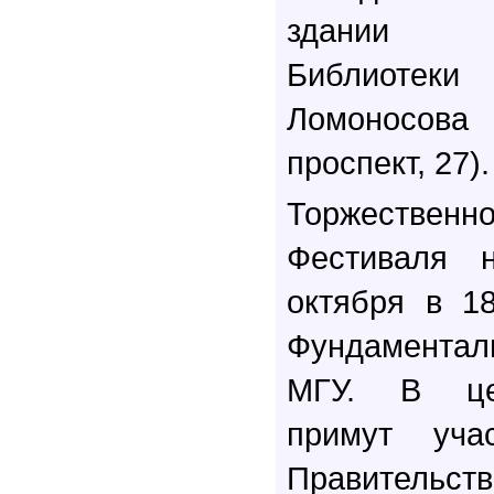
здании Ф
Библиотек
Ломоносов
проспект, 27).
Торжествен
Фестиваля н
октября в 1
Фундамента
МГУ. В це
примут учас
Правител