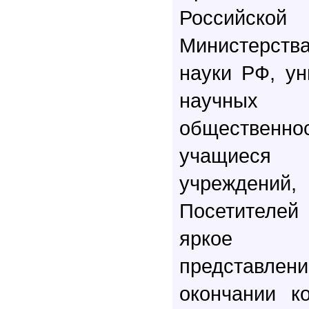
Российско
Министерст
науки РФ, ун
научны
обществен
учащиеся 
учреждений,
Посетителе
яркое м
представле
окончании к