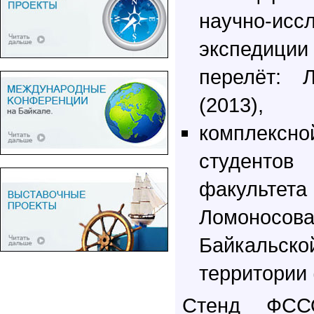
научно-исс
экспедиции
перелёт: 
(2013),
комплекс
студентов
факультет
Ломоносо
Байкальс
территории 
Стенд ФСС