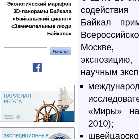
Экологичеcкий марафон
содействия
3D-панорамы Байкала
«Байкальский диалог»
Байкал прим
«Замечательные люди
Всероссийско
Байкала»
Москве, 
экспозицию,
научным эксп
междунар
исследоват
«Миры» на
2010);
швейцарско