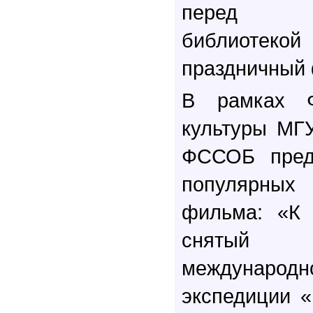
перед Фу
библиотек
праздничный 
В рамках 
культуры МГУ
ФССОБ предс
популярны
фильма: «К 
снятый п
междунар
экспедиции 