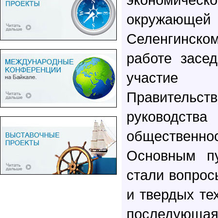
окружаю
Селенгинско
работе засе
участие 
Правител
руководс
общественнос
Основным пу
стали вопрос
и твердых те
последующ