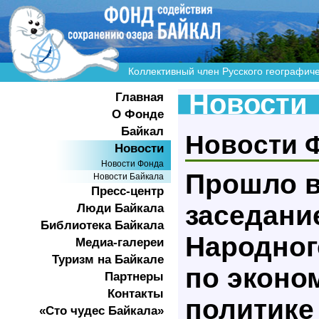
Коллективный член Русского географич
Новости
Главная
О Фонде
Байкал
Новости 
Новости
Новости Фонда
Прошло 
Новости Байкала
Пресс-центр
заседани
Люди Байкала
Библиотека Байкала
Народног
Медиа-галереи
Туризм на Байкале
по эконо
Партнеры
Контакты
политике
«Сто чудес Байкала»