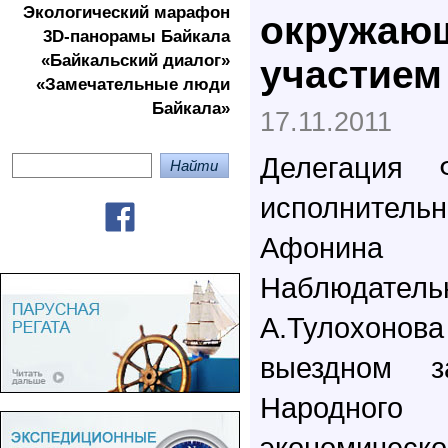
Экологичеcкий марафон
окружающ
3D-панорамы Байкала
«Байкальский диалог»
участие
«Замечательные люди
Байкала»
17.11.2011
Делегация
исполнитель
Афони
Наблюдатель
А.Тулохонов
выездном з
Народног
экономическо