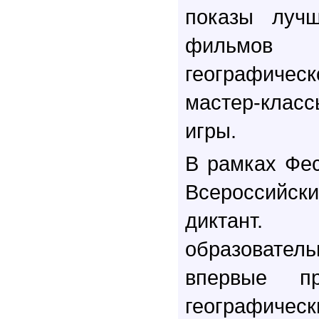
показы лучш
фильмо
географич
мастер-класс
игры.
В рамках Фе
Всероссийск
диктант.
образовател
впервые пр
географич