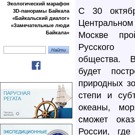
Экологичеcкий марафон
C 30 октяб
3D-панорамы Байкала
«Байкальский диалог»
Центральном
«Замечательные люди
Байкала»
Москве про
Русского 
общества. В
будет пост
природных зо
степи и субт
океаны, мо
сможет оказ
России, гд