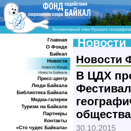
Коллективный член Русского географич
Новости
Главная
О Фонде
Байкал
Новости 
Новости
Новости Фонда
В ЦДХ про
Новости Байкала
Пресс-центр
Фестивал
Люди Байкала
Библиотека Байкала
географи
Медиа-галереи
Туризм на Байкале
общества
Партнеры
Контакты
30.10.2015
«Сто чудес Байкала»