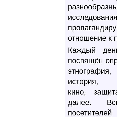
разнообраз
исследов
пропаганд
отношение к 
Каждый ден
посвящён опр
этнография, 
история, м
кино, защи
далее. В
посетителей