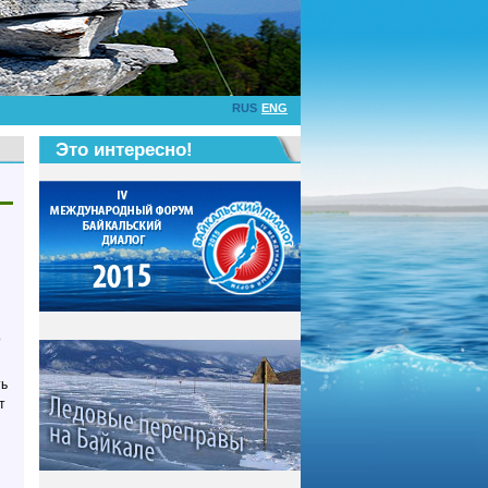
RUS
ENG
Это интересно!
о
ть
т