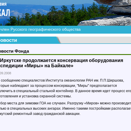
член Русского географического общества
овости
овости Фонда
 Иркутске продолжается консервация оборудования
кспедиции «Миры» на Байкале»
.09.2008
 сообщению специалистов Института океанологии РАН им. П.П.Ширшова,
торые наблюдают за процессом консервации, "Миры" предполагается
ключить в специальный стальной контейнер. В данное время идет процесс ег
готовления и установка охранной системы.
бор места для зимовки ГОА не случаен. Разгрузку «Миров» можно производи
лько в специальных высоких ангарах. Именно такими постройками располагае
кутский ремонтный завод гражданской авиации.