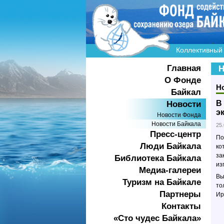
Коллективный 
Главная
Н
О Фонде
Н
Байкал
В
Новости
э
Новости Фонда
Новости Байкала
25
Пресс-центр
По
Люди Байкала
ко
за
Библиотека Байкала
из
Медиа-галереи
Вы
Туризм на Байкале
то
Партнеры
Ир
Контакты
«Сто чудес Байкала»