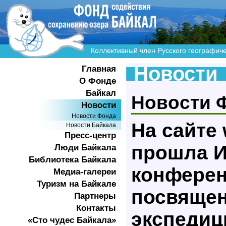
Коллективный член Русского географич
Новости
Главная
О Фонде
Байкал
Новости 
Новости
Новости Фонда
На сайте 
Новости Байкала
Пресс-центр
прошла И
Люди Байкала
Библиотека Байкала
конферен
Медиа-галереи
Туризм на Байкале
посвяще
Партнеры
Контакты
экспедиц
«Сто чудес Байкала»