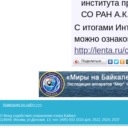
института 
СО РАН А.К
С итогами Ин
можно ознако
http://lenta.ru/
Поделиться…
Навигация по сайту >>>
© Фонд содействия сохранению озера Байкал
119049, Москва, ул.Донская, 13, тел. (495) 933 3310 доб. 2522, 2524, 2537