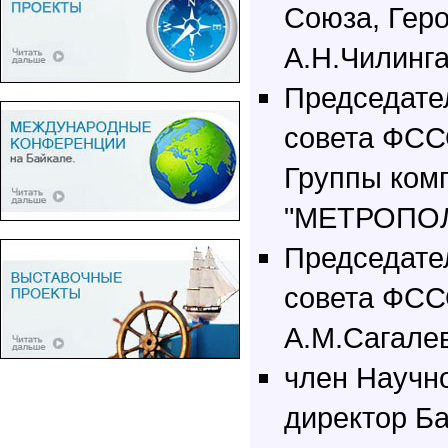
Союза, Гер
А.Н.Чилинга
Председате
совета ФСС
Группы ком
"МЕТРОПОЛЬ
Председате
совета ФСС
А.М.Сагале
член Научн
директор Б