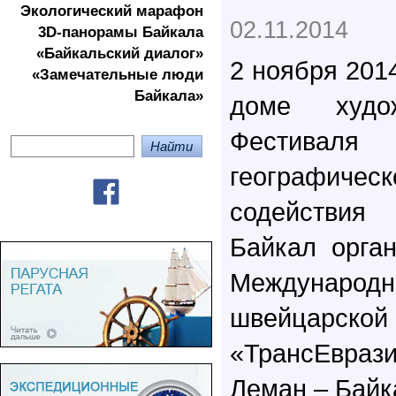
Экологичеcкий марафон
02.11.2014
3D-панорамы Байкала
«Байкальский диалог»
2 ноября 201
«Замечательные люди
Байкала»
доме худо
Фестива
географичес
содействия
Байкал орга
Междунаро
швейцарской
«ТрансЕвра
Леман – Байк