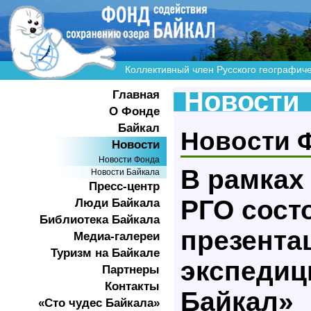
Коллективный член Русского географич
Новости
Главная
О Фонде
Байкал
Новости 
Новости
Новости Фонда
В рамках
Новости Байкала
Пресс-центр
РГО сост
Люди Байкала
Библиотека Байкала
презента
Медиа-галереи
Туризм на Байкале
экспедиц
Партнеры
Контакты
Байкал»
«Сто чудес Байкала»