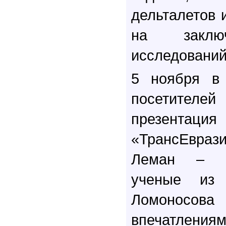
дельталетов 
на заключ
исследований 
5 ноября в
посетителей
презента
«ТрансЕвра
Леман – Б
ученые из
Ломоносова
впечатления