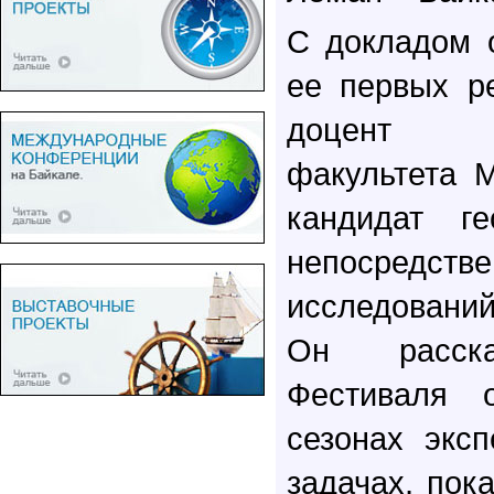
С докладом 
ее первых р
доцент г
факультета 
кандидат ге
непосредс
исследовани
Он расска
Фестиваля 
сезонах экс
задачах, пок