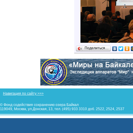
Поделиться…
Навигация по сайту >>>
© Фонд содействия сохранению озера Байкал
119049, Москва, ул.Донская, 13, тел. (495) 933 3310 доб. 2522, 2524, 2537