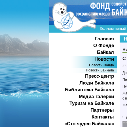
Коллективный 
Главная
Н
О Фонде
Н
Байкал
С
Новости
Новости Фонда
27
Новости Байкала
До
Пресс-центр
По
Люди Байкала
Пу
Библиотека Байкала
Же
Медиа-галереи
с 
Туризм на Байкале
Же
Партнеры
Контакты
С 
«Сто чудес Байкала»