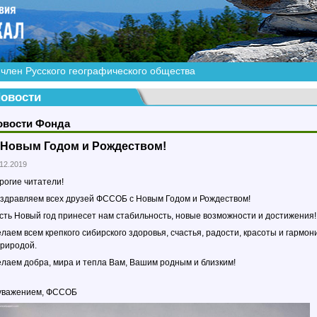
член Русского географического общества
овости
овости Фонда
 Новым Годом и Рождеством!
.12.2019
рогие читатели!
здравляем всех друзей ФССОБ с Новым Годом и Рождеством!
сть Новый год принесет нам стабильность, новые возможности и достижения!
лаем всем крепкого сибирского здоровья, счастья, радости, красоты и гармон
природой.
лаем добра, мира и тепла Вам, Вашим родным и близким!
уважением, ФССОБ