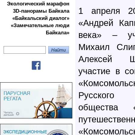
Экологичеcкий марафон
1 апреля 20
3D-панорамы Байкала
«Байкальский диалог»
«Андрей Кап
«Замечательные люди
Байкала»
века» – у
Михаил Слип
Алексей Щ
участие в с
«Комсомол
Русского 
общества 
путешестве
«Комсомольск