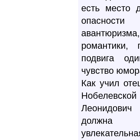
есть место 
опасности
авантюриз
романтики, 
подвига од
чувство юмора
Как учил отец
Нобелевск
Леонидови
должна 
увлекател