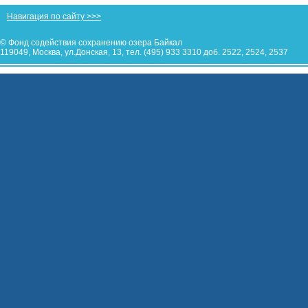
Навигация по сайту >>>
© Фонд содействия сохранению озера Байкал
119049, Москва, ул.Донская, 13, тел. (495) 933 3310 доб. 2522, 2524, 2537