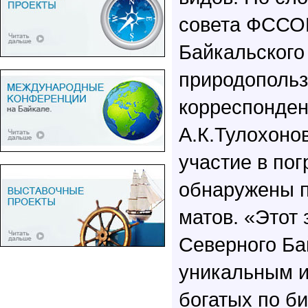
совета ФССО
Байкальского
природопольз
корреспонде
А.К.Тулохоно
участие в по
обнаружены п
матов. «Этот
Северного Ба
уникальным и
богатых по б