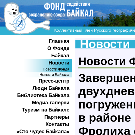
Коллективный член Русского географич
Новости
Главная
О Фонде
Байкал
Новости 
Новости
Новости Фонда
Заверше
Новости Байкала
Пресс-центр
двухдне
Люди Байкала
Библиотека Байкала
погружен
Медиа-галереи
Туризм на Байкале
в районе
Партнеры
Контакты
Фролиха 
«Сто чудес Байкала»