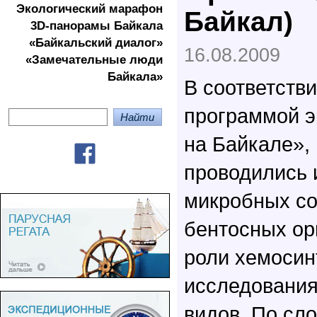
Экологичеcкий марафон
Байкал)
3D-панорамы Байкала
«Байкальский диалог»
16.08.2009
«Замечательные люди
Байкала»
В соответстви
программой 
на Байкале»,
проводились 
микробных со
бентосных ор
роли хемосин
исследования
видов. По сл