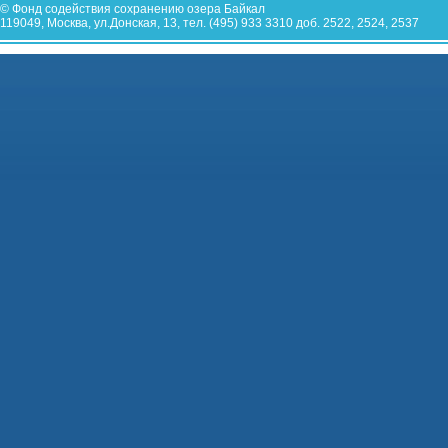
© Фонд содействия сохранению озера Байкал
119049, Москва, ул.Донская, 13, тел. (495) 933 3310 доб. 2522, 2524, 2537