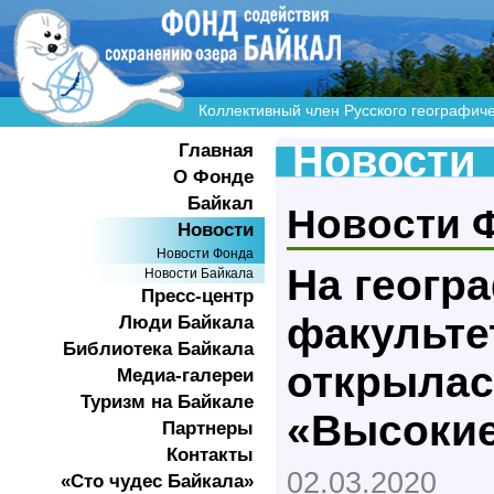
Коллективный член Русского географич
Новости
Главная
О Фонде
Байкал
Новости 
Новости
Новости Фонда
На геогр
Новости Байкала
Пресс-центр
факульте
Люди Байкала
Библиотека Байкала
открылас
Медиа-галереи
Туризм на Байкале
«Высоки
Партнеры
Контакты
02.03.2020
«Сто чудес Байкала»