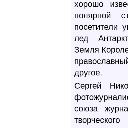
хорошо изве
полярной с
посетители у
лед Антарк
Земля Корол
православ
другое.
Сергей Ник
фотожурналис
союза журна
творческог