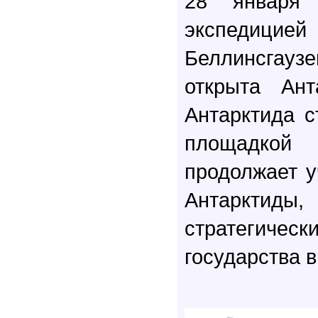
28 января 
экспедицие
Беллинсгауз
открыта Ан
Антарктида с
площадкой
продолжает у
Антаркти
стратеги
государства в