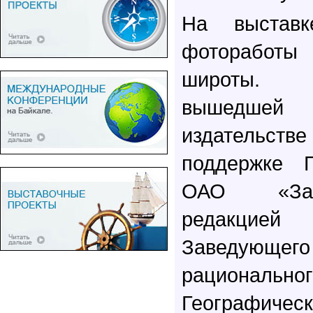
На выставк
фотоработы
широты. 1
вышедшей
издательс
поддержке
ОАО «Зап
редакцией
Заведую
рациональног
Географичес