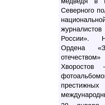
медведя в г
Северного по
националь
журналистов 
России». 
Ордена «З
отечеством
Хворостов 
фотоальб
престижн
международны