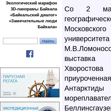
Экологичеcкий марафон
Со 2 ма
3D-панорамы Байкала
«Байкальский диалог»
географич
«Замечательные люди
Байкала»
Московског
универ
М.В.Ломон
выставка
Хворостова
приуроченная
Антаркт
морепла
Беллинсгаузе