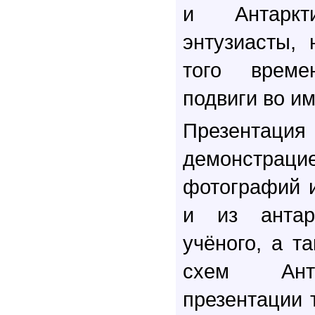
и Антаркт
энтузиасты,
того врем
подвиги во и
Презентац
демонстр
фотографий 
и из антарк
учёного, а т
схем Анта
презентации 