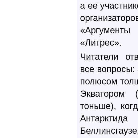
а ее участник
организато
«Аргументы
«Литрес».
Читатели от
все вопросы
полюсом толщ
Экватором 
тоньше), ког
Антаркт
Беллинсгаузе