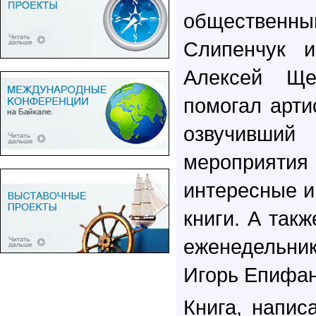
обществен
Слипенчук и
Алексей Щ
помогал арти
озвучивший
мероприятия
интересные и
книги. А так
еженедельни
Игорь Епифан
Книга, напис