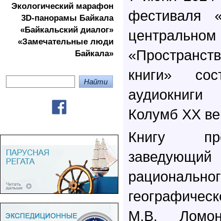
Экологичеcкий марафон
фестиваля 
3D-панорамы Байкала
«Байкальский диалог»
централ
«Замечательные люди
«Пространс
Байкала»
книги» сос
аудиокниг
Колумб XX ве
Книгу пре
заведую
рационально
географическ
М.В. Ломо