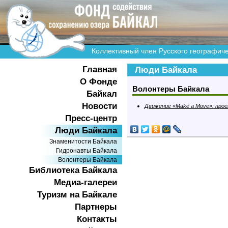
Коллективный член Русского географич
Главная
Люди Байкала
О Фонде
Волонтеры Байкала
Байкал
Новости
Движение «Make a Move»: про
Пресс-центр
Люди Байкала
Знаменитости Байкала
Гидронавты Байкала
Волонтеры Байкала
Библиотека Байкала
Медиа-галереи
Туризм на Байкале
Партнеры
Контакты