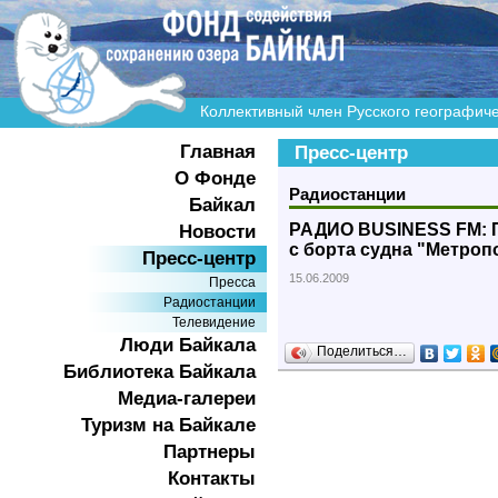
Коллективный член Русского географич
Главная
Пресс-центр
О Фонде
Радиостанции
Байкал
РАДИО BUSINESS FM: П
Новости
с борта судна "Метроп
Пресс-центр
15.06.2009
Пресса
Радиостанции
Телевидение
Люди Байкала
Поделиться…
Библиотека Байкала
Медиа-галереи
Туризм на Байкале
Партнеры
Контакты