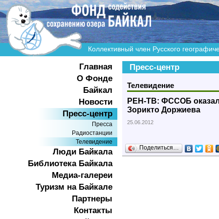
Коллективный член Русского географич
Главная
Пресс-центр
О Фонде
Телевидение
Байкал
РЕН-ТВ: ФССОБ оказал
Новости
Зорикто Доржиева
Пресс-центр
25.06.2012
Пресса
Радиостанции
Телевидение
Поделиться…
Люди Байкала
Библиотека Байкала
Медиа-галереи
Туризм на Байкале
Партнеры
Контакты