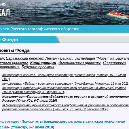
член Русского географического общества
 Фонде
роекты Фонда
ансЕвразийский перелет Леман - Байкал
,
Экспедиция "Миры" на Байкал
учные проекты
,
Конференции
,
Выставочные проекты
,
Спортивные
роприятия
,
Будущие проекты
Конференция «Байкал - всемирное сокровище» (Монте-Карло, Монако, 15-16 июля
2011)
Конференция «Байкал - всемирное сокровище» (Улан-Батор, Монголия, 12 мая 2011
Конференция «Итоги научно-исследовательской экспедиции «Патомский кратер
2010» (Санкт-Петербург, 31 марта 2011)
Конференция «Приоритеты Байкальского региона в азиатской геополити
России» (Улан-Удэ, 6-7 июля 2010)
III Международная научно-практическая конференция «Приоритеты и особенност
развития Байкальского региона» (Улан-Удэ, 31 июля - 2 августа 2008)
нференция «Приоритеты Байкальского региона в азиатской геополитике
ссии» (Улан-Удэ, 6-7 июля 2010)