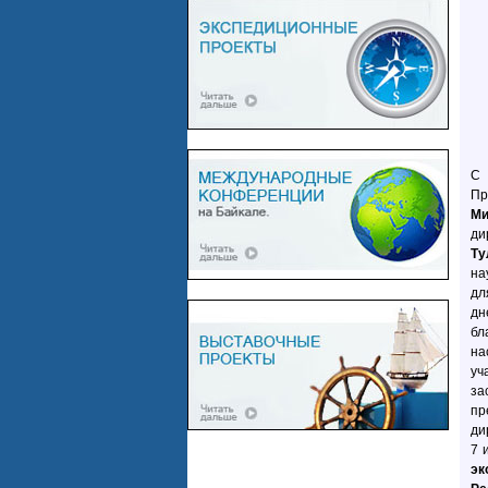
С 
Пр
Ми
ди
Ту
на
дл
дн
бл
на
уч
за
пр
ди
7 
эк