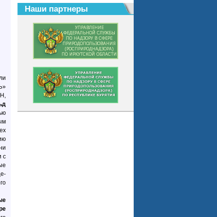
Наши партнеры
ли
Ь»
Н,
ьд
ью
ым
ех
ию
ни
 с
ые
е-
го
ые
ре