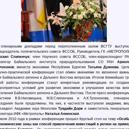
пленарными докладами перед переполненным залом ВСГТУ выступи
едседатель попечительского совета ФССОБ, Руководитель ГК «МЕТРОПОЛ
хаил Слипенчук
; член Научного совета ФССОБ, член-корреспондент РА
ректор Байкальского института природопользования СО РАН
Арнол
лохонов
; министр экономики Республики Бурятия
Татьяна Думнова
. Цел
учно-практической конференции стал обмен мнениями по жизненно важн
я Байкальского региона и Дальнего Востока вопросам. Итогом ближайших тр
ей работы конференции станут конкретные рекомендации по создан
агоприятных условий для развития экономики и улучшения качества жиз
селения Байкальского региона и Дальнего Востока. После пресс-конференции
астием В.В.Наговицына, М.В.Слипенчука и А.К.Тулохонова, пленарн
седания были продолжены. На них, в частности выступили академик, виц
езидент Академии наук Монголии
Тувдийн Дорж
и заместитель генерально
ректора ИФК «Метрополь»
Наталья Анненская
.
июля 2010 года в рамках конференции прошел Круглый стол на тему
«Особ
ономические зоны как способ привлечения инвестиций в регион на приме