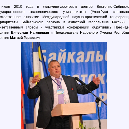
июля 2010 года в культурно-досуговом центре Восточно-Сибирско
сударственного технологического университета (Улан-Удэ) состояло
ржественное открытие Международной научно-практической конференц
риоритеты Байкальского региона в азиатской геополитике России».
иветственным словом к участникам конференции обратились Президе
рятии
Вячеслав Наговицын
и Председатель Народного Хурала Республи
рятия
Матвей Гершевич
.