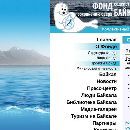
Коллективный 
Главная
О
О Фонде
П
Структура Фонда
Лица Фонда
Тр
На
Проекты Фонда
ме
Финансовая отчетность
Байкал
Новости
Пресс-центр
Люди Байкала
Библиотека Байкала
Медиа-галереи
Туризм на Байкале
Ко
Партнеры
Ро