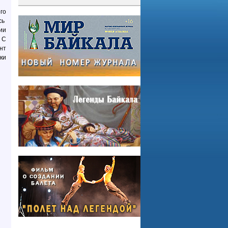
го
сь
ии
 С
нт
ки