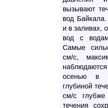
вызывают те
вод Байкала.
и в заливах, 
вод с водам
Самые сильн
см/с, макс
наблюдаютс
осенью в 
глубиной теч
см/с глубже
течения сохр