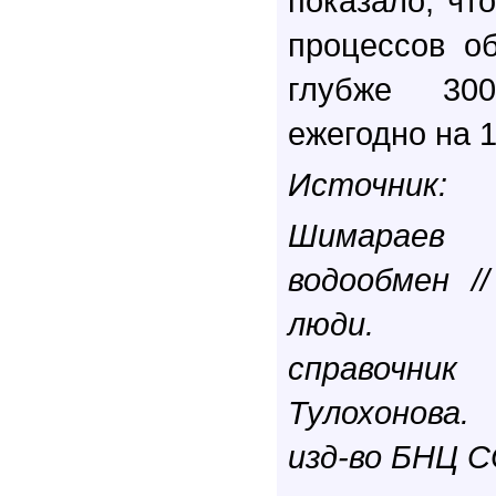
показало, чт
процессов о
глубже 30
ежегодно на 
Источник:
Шимараев 
водообмен /
люди. Энц
справочник
Тулохонова.
изд-во БНЦ С