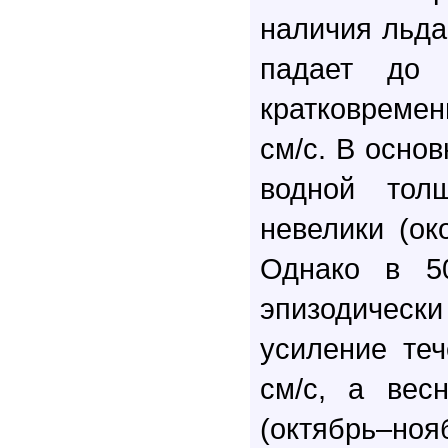
наличия льда
падает до
кратковремен
см/c. В основ
водной тол
невелики (ок
Однако в 5
эпизодиче
усиление те
см/с, а вес
(октябрь–ноя