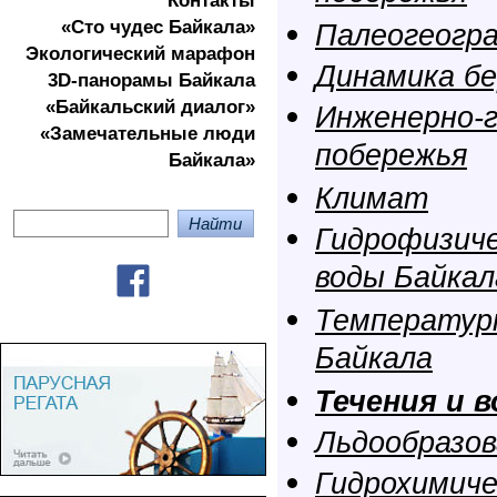
Контакты
«Сто чудес Байкала»
Палеогеогр
Экологичеcкий марафон
Динамика бе
3D-панорамы Байкала
«Байкальский диалог»
Инженерно-г
«Замечательные люди
побережья
Байкала»
Климат
Гидрофизич
воды Байкал
Температур
Байкала
Течения и 
Льдообразов
Гидрохимиче