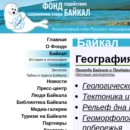
Коллективный член Русского географич
Байкал
Главная
О Фонде
Байкал
Географи
История и этнография
География
Природа Байкала и Прибайк
Экология
Научные институты
Тайны и чудеса Байкала
Новости
Геологическ
Пресс-центр
Тектоника и
Люди Байкала
Библиотека Байкала
Рельеф дна 
Медиа-галереи
Туризм на Байкале
Геоморфоло
Партнеры
побережья