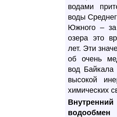
водами прит
воды Среднего
Южного – за
озера это в
лет. Эти знач
об очень ме
вод Байкала
высокой ине
химических св
Внутренни
водообмен