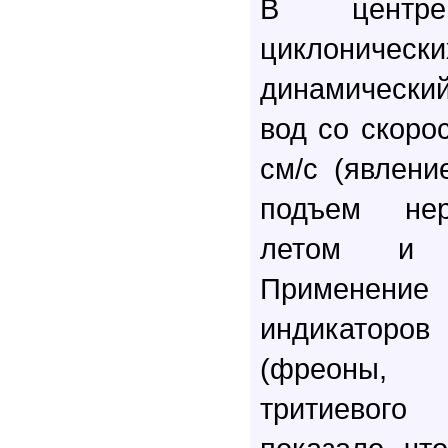
В центре 
циклонически
динамически
вод со скоро
см/с (явлени
подъем нер
летом и в
Применен
индикатор
(фреоны, 
тритиевог