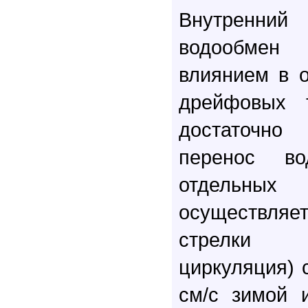
Внутренни
водообмен
влиянием в 
дрейфовых т
достаточно
перенос в
отдельн
осуществляе
стрелки 
циркуляция) 
см/с зимой 