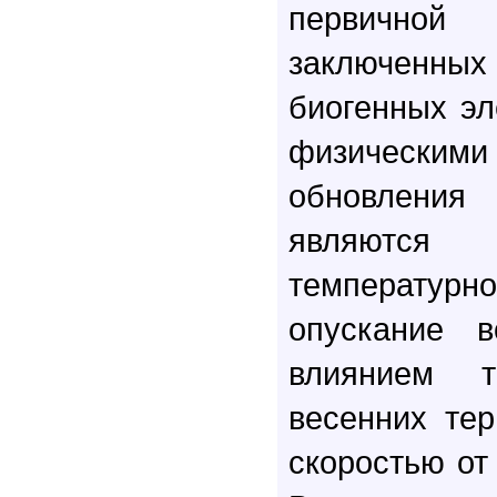
первичн
заключенных 
биогенных э
физически
обновлени
являются 
температу
опускание 
влиянием 
весенних те
скоростью от 