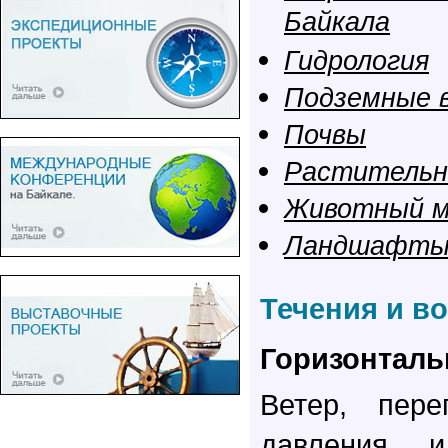
Байкала
Гидрология
Подземные 
Почвы
Растительн
Животный 
Ландшафт
Течения и в
Горизонталь
Ветер, пере
давления 