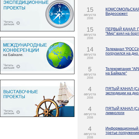
15
КОМСОМОЛЬСКАЯ П
Видеосюжет
августа
2008
15
ПЕРВЫЙ КАНАЛ: Пр
"Мир" взял на бор
августа
2008
14
Телеканал "РОССИ
погрузился на дно
августа
2008
5
Телекомпания "АРИ
на Байкале"
августа
2008
4
ПЯТЫЙ КАНАЛ (Сан
экспедиции на дно
августа
2008
4
ПЯТЫЙ КАНАЛ (Сан
лимнологи
августа
2008
4
Информационный к
третье погружени
августа
2008