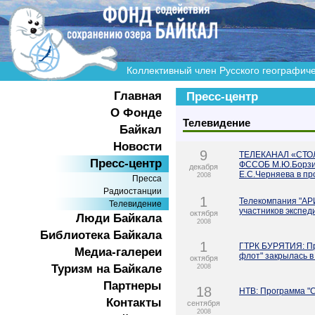
Коллективный член Русского географич
Главная
Пресс-центр
О Фонде
Телевидение
Байкал
Новости
9
ТЕЛЕКАНАЛ «СТОЛ
Пресс-центр
ФССОБ М.Ю.Борзин
декабря
Е.С.Черняева в п
2008
Пресса
Радиостанции
1
Телекомпания "АР
Телевидение
участников экспед
октября
Люди Байкала
2008
Библиотека Байкала
1
ГТРК БУРЯТИЯ: Про
Медиа-галереи
флот" закрылась в
октября
Туризм на Байкале
2008
Партнеры
18
НТВ: Программа "
Контакты
сентября
2008