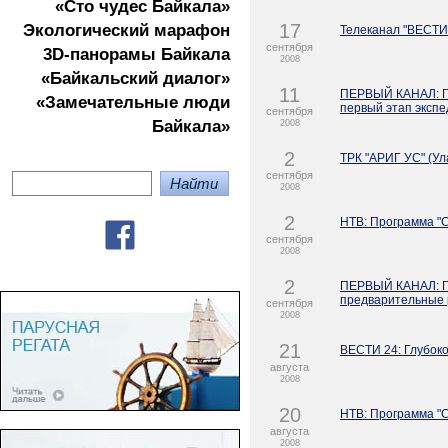
«Сто чудес Байкала»
17
Экологичеcкий марафон
Телеканал "ВЕСТИ"
сентября
3D-панорамы Байкала
2008
«Байкальский диалог»
11
ПЕРВЫЙ КАНАЛ: Пр
«Замечательные люди
первый этап экспе
сентября
Байкала»
2008
2
ТРК "АРИГ УС" (Ул
сентября
2008
2
НТВ: Программа "С
сентября
2008
2
ПЕРВЫЙ КАНАЛ: Пр
предварительные 
сентября
2008
21
ВЕСТИ 24: Глубоко
августа
2008
20
НТВ: Программа "С
августа
2008