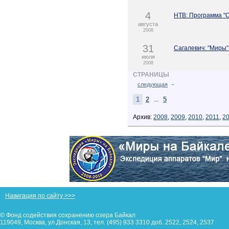
4
НТВ: Программа "С
августа
2008
31
Сагалевич: "Миры"
июля
2008
СТРАНИЦЫ
следующая
1
2
5
...
Архив:
2008
,
2009
,
2010
,
2011
,
2
Навигация по сайту >>>
© Фонд содействия сохранению озера Байкал
119049, Москва, ул.Донская, 13, тел. (495) 933 3310 доб. 2522, 2524, 2537