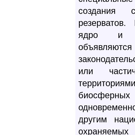
создания 
резерватов.
ядро и 
объявляют
законодател
или части
территория
биосферн
одновремен
другим наци
охраняемых