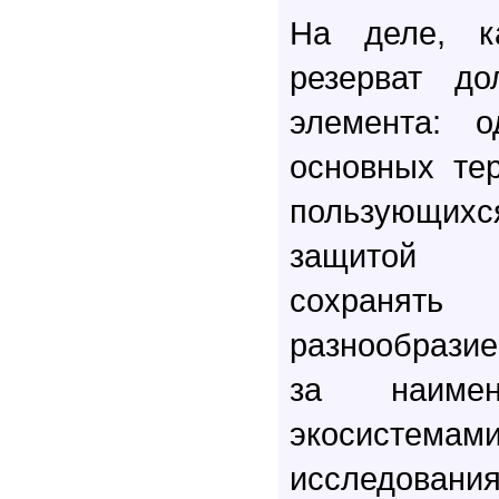
На деле, к
резерват до
элемента: о
основных тер
пользующи
защитой 
сохранять
разнообрази
за наимен
экосистем
исследова