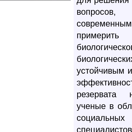
вопросов,
современ
примери
биологическ
биологичес
устойчивым 
эффективн
резервата 
ученые в обл
социальны
специалисто