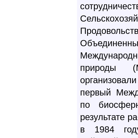
сотруд
Сельскох
Продовольст
Объединенн
Международ
природы (
организовали
первый Межд
по биосфер
результате ра
в 1984 год