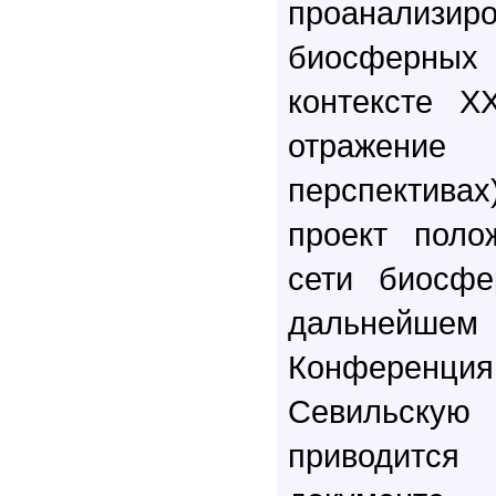
проанали
биосферны
контексте X
отражени
перспектив
проект поло
сети биосфе
дальнейшем
Конференц
Севильскую 
приводит