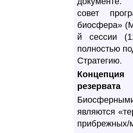
документе.
совет прог
биосфера» (М
й сессии (1
полностью п
Стратегию.
Концепци
резервата
Биосферны
являются «те
прибрежных/