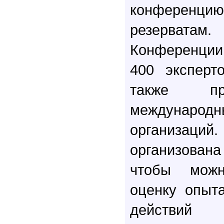
конференц
резервата
Конференции
400 эксперт
также пр
международн
организаций
организова
чтобы мож
оценку опыт
действ