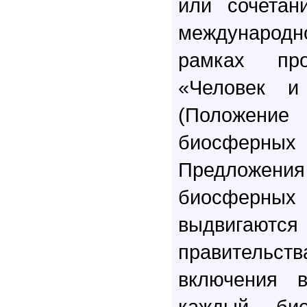
или сочетан
междунаро
рамках пр
«Человек и
(Положение
биосферны
Предложе
биосферн
выдвигают
правительст
включения 
каждый био