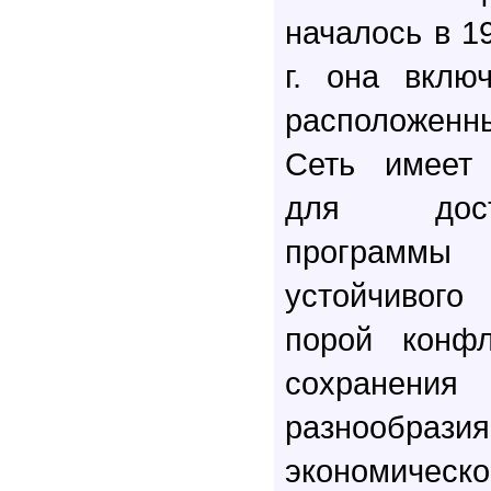
началось в 19
г. она вклю
расположенны
Сеть имеет 
для дост
программы 
устойчивого
порой конф
сохранени
разнообра
экономиче