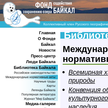
Коллективный член Русского географич
Библиоте
Главная
О Фонде
Байкал
Междуна
Новости
Пресс-центр
норматив
Люди Байкала
Библиотека Байкала
Всемирная 
Российское законодательство
Международные нормативные акты
природы
Научные труды
Карты
Конвенция о
Легенды Байкала
Популярная литература
культурного
Журнал "Мир Байкала"
Медиа-галереи
наследия