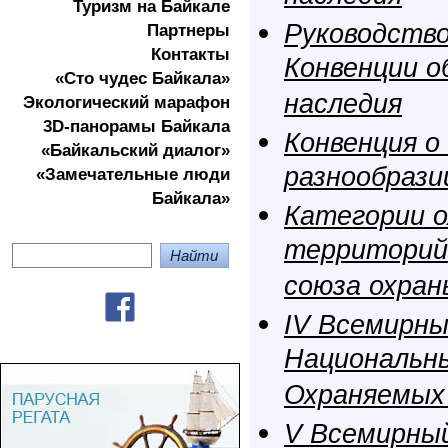
Туризм на Байкале
Руководство
Партнеры
Контакты
Конвенции о
«Сто чудес Байкала»
наследия
Экологичеcкий марафон
3D-панорамы Байкала
Конвенция о
«Байкальский диалог»
разнообрази
«Замечательные люди
Байкала»
Категории 
территорий
союза охран
IV Всемирны
Национальны
Охраняемых
V Всемирный