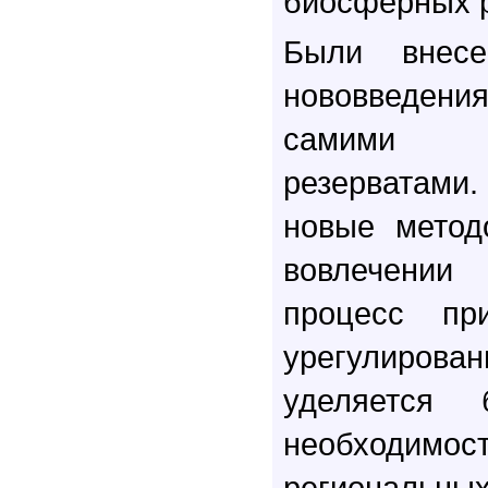
биосферных р
Были внес
нововведе
самими 
резерватам
новые метод
вовлечении
процесс пр
урегулирован
уделяется 
необходимо
регионал