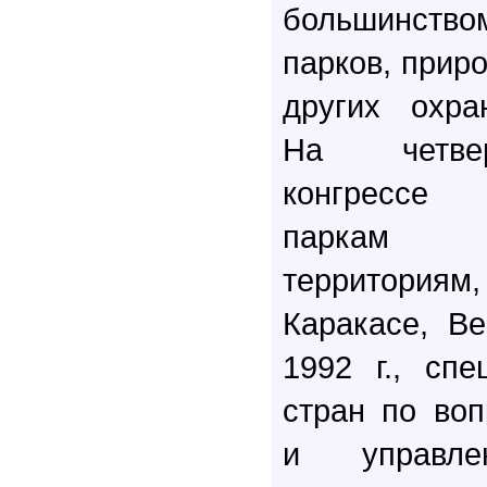
большинст
парков, прир
других охра
На четве
конгрессе
паркам 
территориям,
Каракасе, В
1992 г., сп
стран по во
и управле