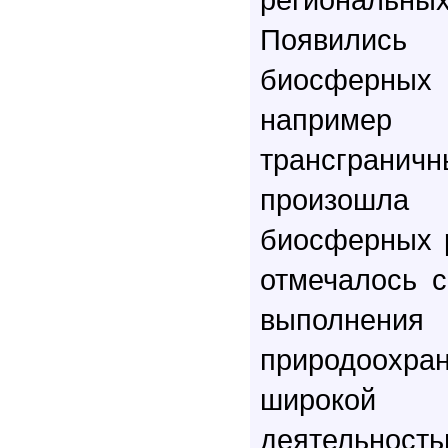
Появилис
биосферн
например 
трансгран
произошла
биосферных р
отмечалось 
выполнения
природоохра
широкой
деятельность