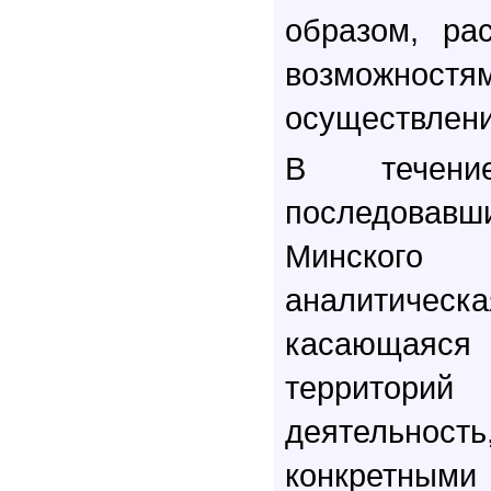
образом, ра
возможностя
осуществлени
В течени
последовавш
Минског
аналитич
касающая
террито
деятельно
конкретны