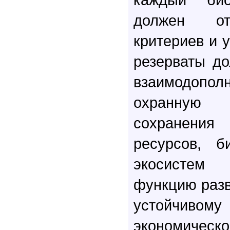
должен от
критериев и 
резерваты д
взаимодопо
охранну
сохранени
ресурсов, б
экосистем
функцию разв
устойчив
экономичес