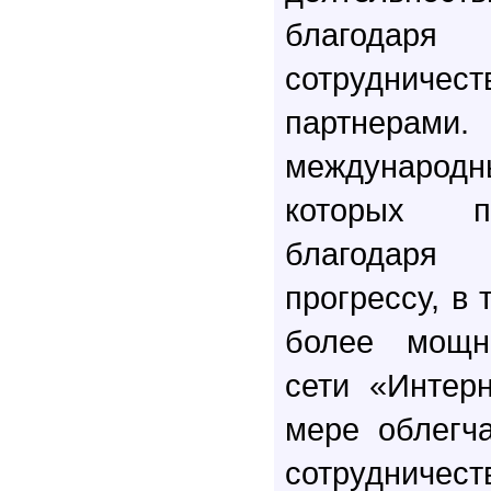
благода
сотрудниче
партне
международн
которых п
благодар
прогрессу, в
более мощн
сети «Интерн
мере облегч
сотрудн