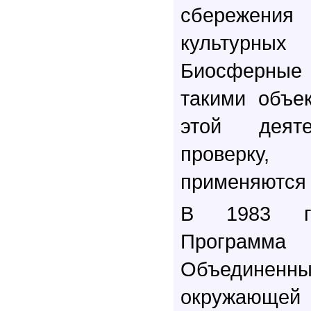
сбережения
культурн
Биосферные 
такими объе
этой деяте
проверку
применяются 
В 1983 
Программ
Объедине
окружающе