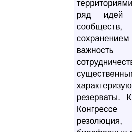
территориям
ряд идей 
сообществ, 
сохранени
важность 
сотруднич
существ
характери
резерваты. 
Конгресс
резолюци