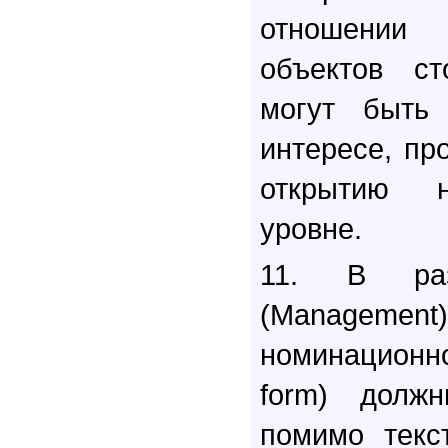
отношении 
объектов с
могут быть 
интересе, пр
открытию 
уровне.
11. В раз
(Manage
номинационно
form) долж
помимо текс