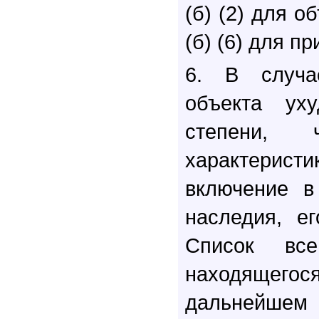
(б) (2) для о
(б) (6) для п
6. В случа
объекта ух
степени,
характеристи
включение в
наследия, е
Список все
находящегос
дальнейшем