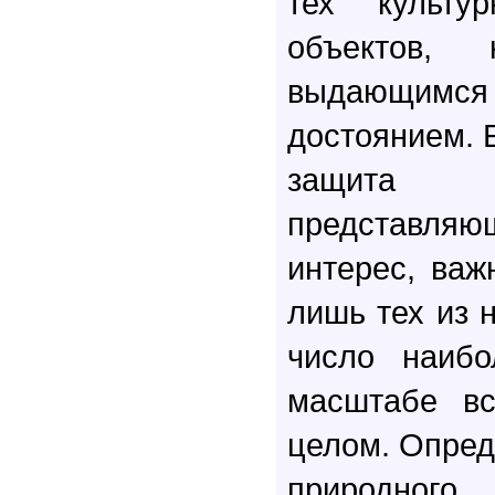
тех культу
объектов, 
выдающи
достоянием. 
защита в
представ
интерес, важ
лишь тех из н
число наиб
масштабе вс
целом. Опред
природн