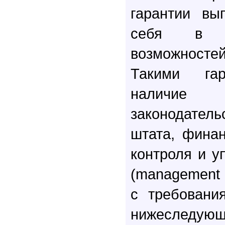
гарантии вы
себя в п
возможност
Такими гар
наличие с
законодател
штата, фина
контроля и у
(management p
с требовани
нижеследующ