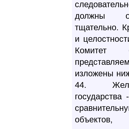
следователь
должны от
тщательно. К
и целостност
Комитет б
представл
изложены ниж
44. Жела
государства 
сравнительн
объектов,