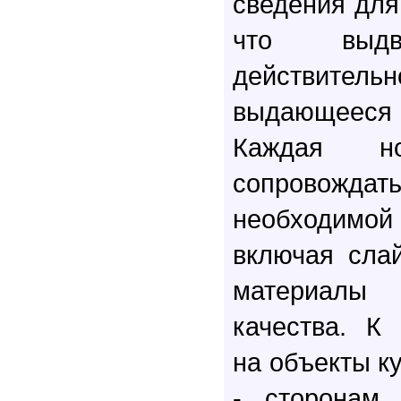
сведения для
что выдв
действите
выдающееся 
Каждая но
сопровожда
необходим
включая сла
материалы 
качества. К
на объекты к
- сторонам 