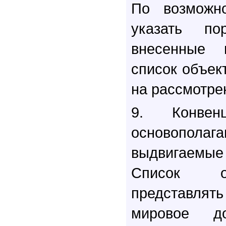
По возможно
указать по
внесенные 
список объек
на рассмотре
9. Конвен
основополага
выдвигаемы
Список о
представл
мировое д