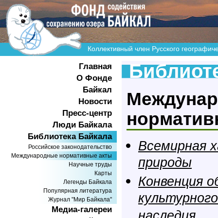
Коллективный член Русского географич
Библиоте
Главная
О Фонде
Байкал
Междуна
Новости
Пресс-центр
норматив
Люди Байкала
Библиотека Байкала
Всемирная 
Российское законодательство
Международные нормативные акты
природы
Научные труды
Карты
Конвенция о
Легенды Байкала
Популярная литература
культурного
Журнал "Мир Байкала"
Медиа-галереи
наследия