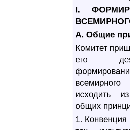
I. ФОРМИ
ВСЕМИРНОГ
А. Общие п
Комитет приш
его дея
формиро
всемирного
исходить и
общих принци
1. Конвенция