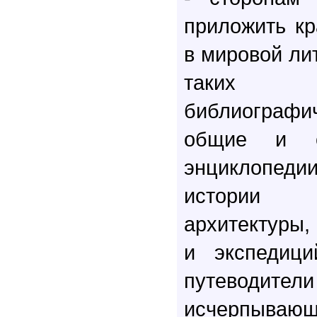
приложить кр
в мировой лит
таких 
библиографич
общие и сп
энциклопед
истории 
архитектуры,
и экспедици
путеводител
исчерпывающ