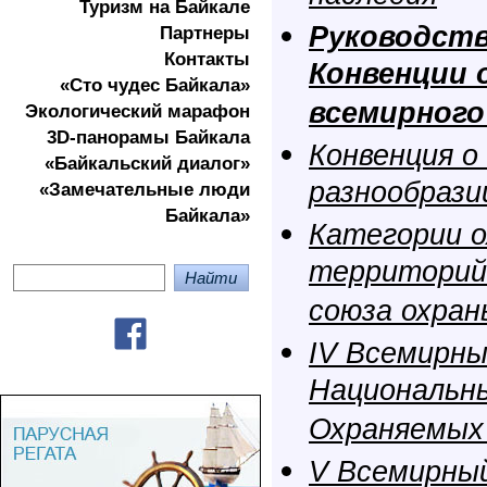
Туризм на Байкале
Руководст
Партнеры
Контакты
Конвенции 
«Сто чудес Байкала»
всемирного
Экологичеcкий марафон
3D-панорамы Байкала
Конвенция о
«Байкальский диалог»
разнообрази
«Замечательные люди
Байкала»
Категории 
территорий
союза охран
IV Всемирны
Национальны
Охраняемых
V Всемирный