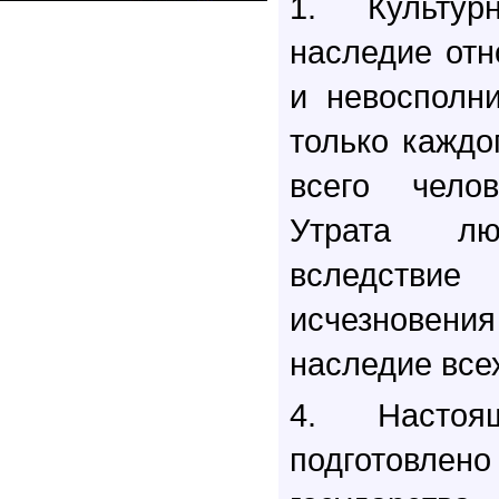
1. Культу
наследие отн
и невосполн
только каждо
всего чело
Утрата л
вследстви
исчезнов
наследие все
4. Настоящ
подготовлено