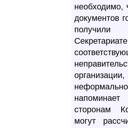
необходимо, 
документов г
получили 
Секрета
соответству
неправительс
организаци
неформально
напоминае
сторонам К
могут рассч