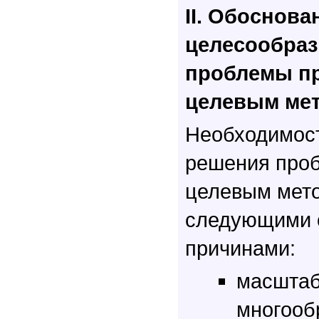
II. Обоснова
целесообраз
проблемы п
целевым ме
Необходимост
решения про
целевым мет
следующими 
причинами:
масштаб
многооб