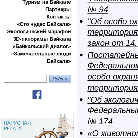
Туризм на Байкале
№ 94
Партнеры
Контакты
"Об особо о
«Сто чудес Байкала»
территория
Экологичеcкий марафон
3D-панорамы Байкала
закон от 14
«Байкальский диалог»
Постатейны
«Замечательные люди
Байкала»
Федеральном
особо охран
территория
"Об экологи
Федеральный
№ 174
«О животно