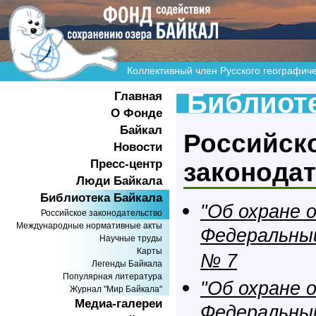
Коллективный член Русского географич
Библиоте
Главная
О Фонде
Байкал
Российск
Новости
Пресс-центр
законода
Люди Байкала
Библиотека Байкала
"Об охране 
Российское законодательство
Международные нормативные акты
Федеральный
Научные труды
Карты
№ 7
Легенды Байкала
Популярная литература
"Об охране о
Журнал "Мир Байкала"
Медиа-галереи
Федеральный