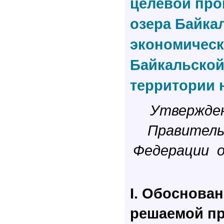
целевой про
озера Байка
экономическ
Байкальско
территории н
Утвержде
Правител
Федерации
I. Обоснова
решаемой пр