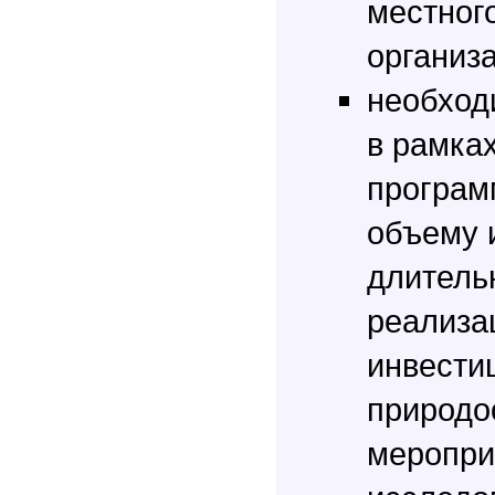
местног
организ
необход
в рамка
програм
объему 
длитель
реализа
инвести
природо
меропри