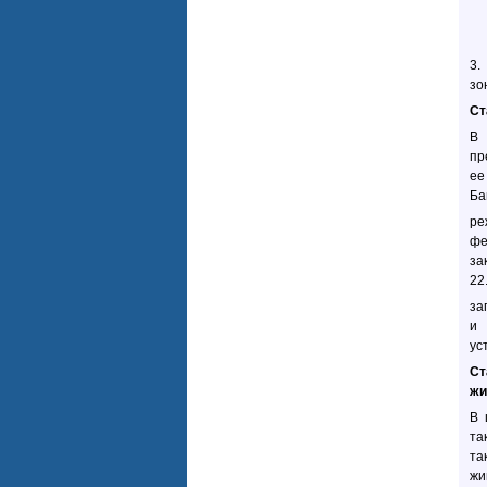
3.
зо
Ст
В 
пр
ее
Ба
ре
фе
за
22
за
и 
ус
Ст
жи
В 
та
та
жи