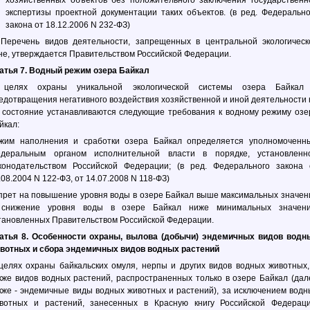
хозяйственных объектов без положительного заключения государственн
экспертизы проектной документации таких объектов. (в ред. Федерально
закона от 18.12.2006 N 232-ФЗ)
Перечень видов деятельности, запрещенных в центральной экологическ
не, утверждается Правительством Российской Федерации.
атья 7. Водный режим озера Байкал
целях охраны уникальной экологической системы озера Байкал
едотвращения негативного воздействия хозяйственной и иной деятельности 
 состояние устанавливаются следующие требования к водному режиму озе
йкал:
жим наполнения и сработки озера Байкал определяется уполномоченн
деральным органом исполнительной власти в порядке, установленн
конодательством Российской Федерации; (в ред. Федерального закона 
.08.2004 N 122-ФЗ, от 14.07.2008 N 118-ФЗ)
прет на повышение уровня воды в озере Байкал выше максимальных значен
снижение уровня воды в озере Байкал ниже минимальных значени
тановленных Правительством Российской Федерации.
атья 8. Особенности охраны, вылова (добычи) эндемичных видов водн
вотных и сбора эндемичных видов водных растений
целях охраны байкальских омуля, нерпы и других видов водных животных,
кже видов водных растений, распространенных только в озере Байкал (дал
кже - эндемичные виды водных животных и растений), за исключением водн
вотных и растений, занесенных в Красную книгу Российской Федераци