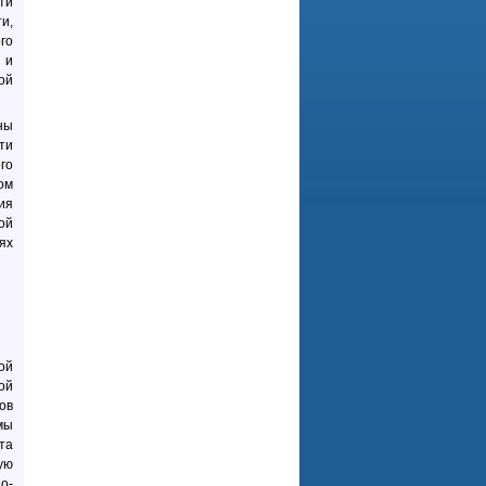
ти
и,
го
 и
ой
ны
ти
го
ом
ия
ой
ях
ой
ой
ов
мы
та
ую
о-