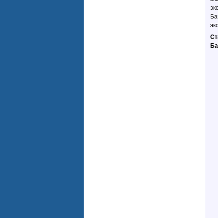
эк
Ба
эк
Ст
Ба