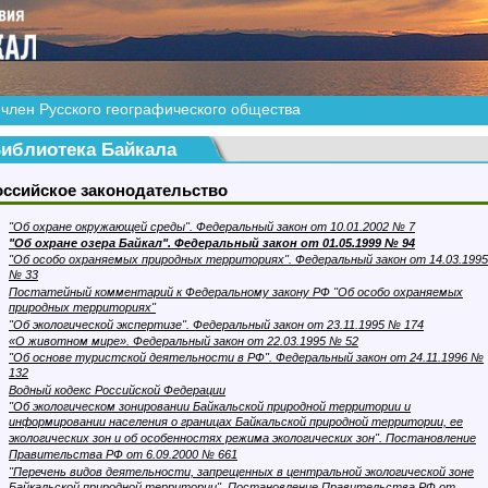
член Русского географического общества
иблиотека Байкала
оссийское законодательство
"Об охране окружающей среды". Федеральный закон от 10.01.2002 № 7
"Об охране озера Байкал". Федеральный закон от 01.05.1999 № 94
"Об особо охраняемых природных территориях". Федеральный закон от 14.03.1995
№ 33
Постатейный комментарий к Федеральному закону РФ "Об особо охраняемых
природных территориях"
"Об экологической экспертизе". Федеральный закон от 23.11.1995 № 174
«О животном мире». Федеральный закон от 22.03.1995 № 52
"Об основе туристской деятельности в РФ". Федеральный закон от 24.11.1996 №
132
Водный кодекс Российской Федерации
"Об экологическом зонировании Байкальской природной территории и
информировании населения о границах Байкальской природной территории, ее
экологических зон и об особенностях режима экологических зон". Постановление
Правительства РФ от 6.09.2000 № 661
"Перечень видов деятельности, запрещенных в центральной экологической зоне