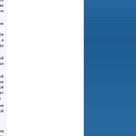
бо
же
на
ие
бя
 а
ру
ой
ал
ой
ии
ой
ет
.
ии
ой
ов