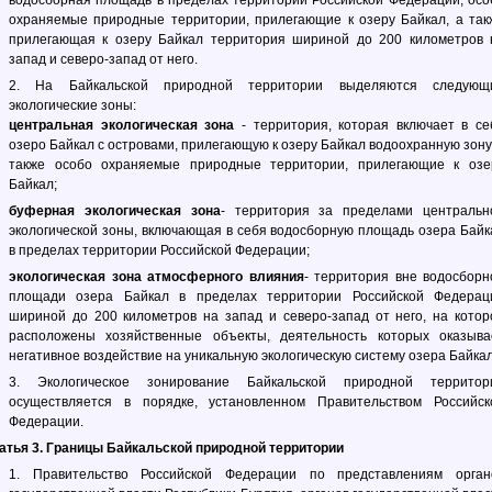
водосборная площадь в пределах территории Российской Федерации, осо
охраняемые природные территории, прилегающие к озеру Байкал, а так
прилегающая к озеру Байкал территория шириной до 200 километров 
запад и северо-запад от него.
2. На Байкальской природной территории выделяются следующ
экологические зоны:
центральная экологическая зона
- территория, которая включает в се
озеро Байкал с островами, прилегающую к озеру Байкал водоохранную зону,
также особо охраняемые природные территории, прилегающие к озе
Байкал;
буферная экологическая зона
- территория за пределами центральн
экологической зоны, включающая в себя водосборную площадь озера Байк
в пределах территории Российской Федерации;
экологическая зона атмосферного влияния
- территория вне водосборн
площади озера Байкал в пределах территории Российской Федерац
шириной до 200 километров на запад и северо-запад от него, на котор
расположены хозяйственные объекты, деятельность которых оказыва
негативное воздействие на уникальную экологическую систему озера Байкал
3. Экологическое зонирование Байкальской природной территор
осуществляется в порядке, установленном Правительством Российск
Федерации.
атья 3. Границы Байкальской природной территории
1. Правительство Российской Федерации по представлениям орган