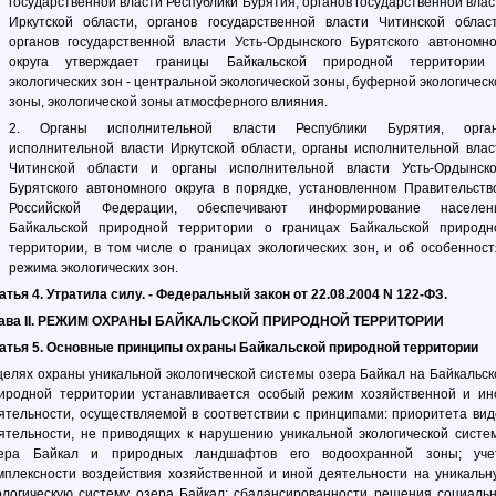
государственной власти Республики Бурятия, органов государственной влас
Иркутской области, органов государственной власти Читинской област
органов государственной власти Усть-Ордынского Бурятского автономно
округа утверждает границы Байкальской природной территории
экологических зон - центральной экологической зоны, буферной экологическ
зоны, экологической зоны атмосферного влияния.
2. Органы исполнительной власти Республики Бурятия, орга
исполнительной власти Иркутской области, органы исполнительной влас
Читинской области и органы исполнительной власти Усть-Ордынско
Бурятского автономного округа в порядке, установленном Правительств
Российской Федерации, обеспечивают информирование населен
Байкальской природной территории о границах Байкальской природн
территории, в том числе о границах экологических зон, и об особенност
режима экологических зон.
атья 4. Утратила силу. - Федеральный закон от 22.08.2004 N 122-ФЗ.
ава II. РЕЖИМ ОХРАНЫ БАЙКАЛЬСКОЙ ПРИРОДНОЙ ТЕРРИТОРИИ
атья 5. Основные принципы охраны Байкальской природной территории
целях охраны уникальной экологической системы озера Байкал на Байкальск
иродной территории устанавливается особый режим хозяйственной и ин
ятельности, осуществляемой в соответствии с принципами:
приоритета вид
ятельности, не приводящих к нарушению уникальной экологической систе
ера Байкал и природных ландшафтов его водоохранной зоны;
уче
мплексности воздействия хозяйственной и иной деятельности на уникальн
ологическую систему озера Байкал;
сбалансированности решения социальн