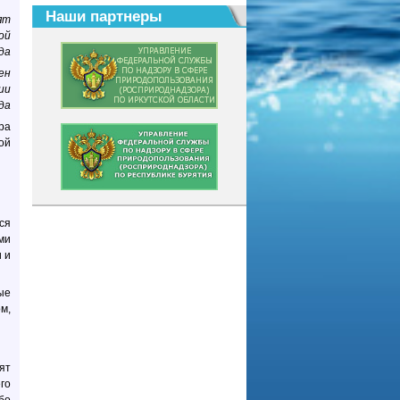
Наши партнеры
ят
ой
да
ен
ии
да
ра
ой
ся
ми
 и
ые
м,
ят
го