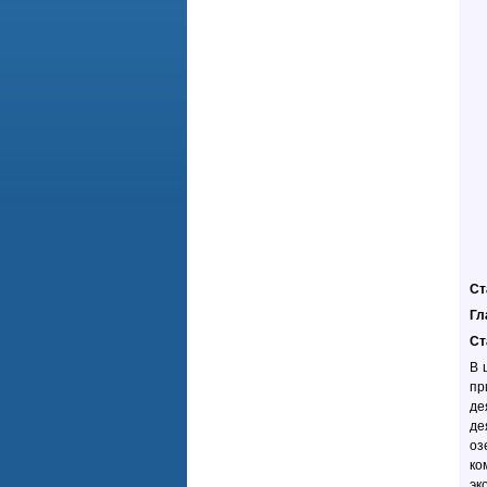
Ст
Гл
Ст
В 
пр
де
де
оз
ко
эк