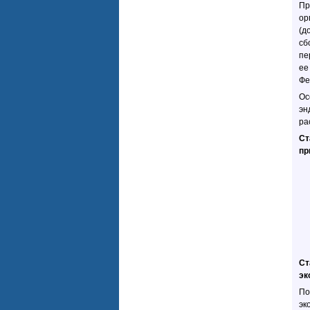
Пр
ор
(д
сб
пе
ее
Фе
Ос
эн
ра
Ст
пр
Ст
эк
По
эк