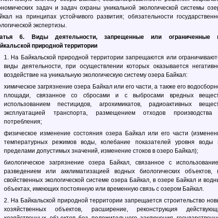
ономических задач и задач охраны уникальной экологической системы озе
йкал на принципах устойчивого развития;
обязательности государственн
ологической экспертизы.
атья 6. Виды деятельности, запрещенные или ограниченные 
йкальской природной территории
1. На Байкальской природной территории запрещаются или ограничивают
виды деятельности, при осуществлении которых оказывается негативн
воздействие на уникальную экологическую систему озера Байкал:
химическое загрязнение озера Байкал или его части, а также его водосборн
площади, связанное со сбросами и с выбросами вредных вещест
использованием пестицидов, агрохимикатов, радиоактивных вещест
эксплуатацией транспорта, размещением отходов производства
потребления;
физическое изменение состояния озера Байкал или его части (изменен
температурных режимов воды, колебание показателей уровня воды 
пределами допустимых значений, изменение стоков в озеро Байкал);
биологическое загрязнение озера Байкал, связанное с использование
разведением или акклиматизацией водных биологических объектов, 
свойственных экологической системе озера Байкал, в озере Байкал и водн
объектах, имеющих постоянную или временную связь с озером Байкал.
2. На Байкальской природной территории запрещается строительство нов
хозяйственных объектов, расширение, реконструкция действующ