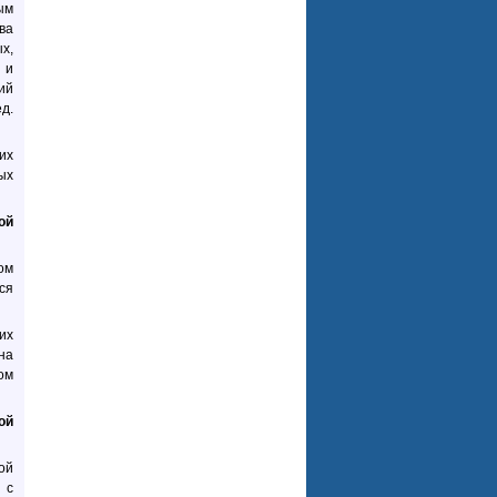
ым
ва
х,
 и
ий
д.
их
ых
ой
ом
ся
их
на
ом
ой
ой
 с