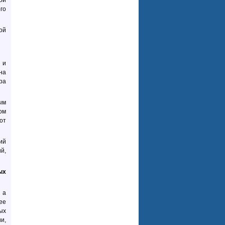
ой
го
ой
 и
на
ра
ым
ом
от
ий
й,
ых
 а
ее
ых
и,