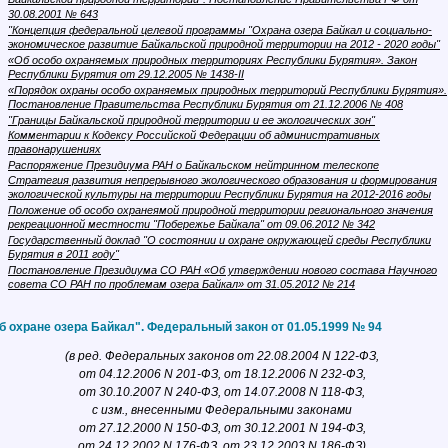
Байкальской природной территории". Постановление Правительства РФ от
30.08.2001 № 643
"Концепция федеральной целевой программы "Охрана озера Байкал и социально-
экономическое развитие Байкальской природной территории на 2012 - 2020 годы"
«Об особо охраняемых природных территориях Республики Бурятия». Закон
Республики Бурятия от 29.12.2005 № 1438-II
«Порядок охраны особо охраняемых природных территорий Республики Бурятия».
Постановление Правительства Республики Бурятия от 21.12.2006 № 408
"Границы Байкальской природной территории и ее экологических зон"
Комментарии к Кодексу Российской Федерации об административных
правонарушениях
Распоряжение Президиума РАН о Байкальском нейтринном телескопе
Стратегия развития непрерывного экологического образования и формирования
экологической культуры на территории Республики Бурятия на 2012-2016 годы
Положение об особо охранеямой природной территории регионального значения
рекреационной местности "Побережье Байкала" от 09.06.2012 № 342
Государственный доклад "О состоянии и охране окружающей среды Республики
Бурятия в 2011 году"
Постановление Президиума СО РАН «Об утверждении нового состава Научного
совета СО РАН по проблемам озера Байкал» от 31.05.2012 № 214
б охране озера Байкал". Федеральный закон от 01.05.1999 № 94
(в ред. Федеральных законов от 22.08.2004 N 122-ФЗ,
от 04.12.2006 N 201-ФЗ, от 18.12.2006 N 232-ФЗ,
от 30.10.2007 N 240-ФЗ, от 14.07.2008 N 118-ФЗ,
с изм., внесенными Федеральными законами
от 27.12.2000 N 150-ФЗ, от 30.12.2001 N 194-ФЗ,
от 24.12.2002 N 176-ФЗ, от 23.12.2003 N 186-ФЗ)