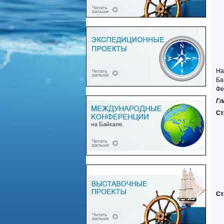
На
Ба
Фе
Гл
Ст
Ст