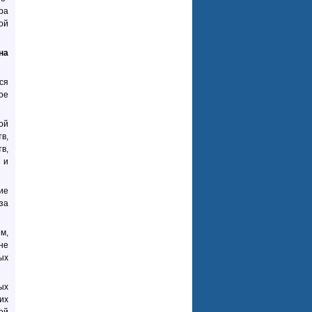
ра
ой
на
ся
ое
ой
в,
в,
 и
ие
за
м,
не
ых
ых
их