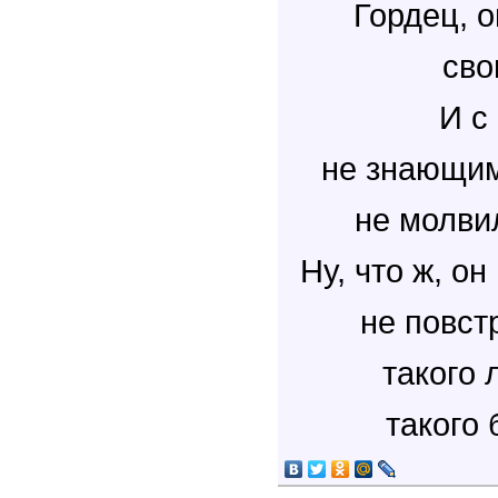
Гордец, о
сво
И с
не знающим
не молвил
Ну, что ж, о
не повс
такого 
такого 