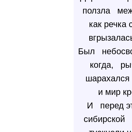
ползла ме
как речка 
вгрызалас
Был небосв
когда, р
шарахался
и мир кр
И перед э
сибирской