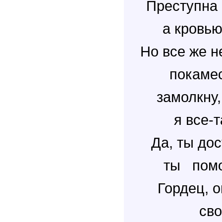
Преступна 
а кровью
Но все же н
покамес
замолкну,
я все-
Да, ты до
ты помо
Гордец, о
сво