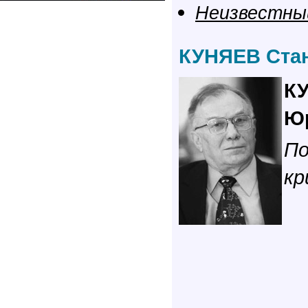
Неизвестны
КУНЯЕВ Ста
К
Ю
По
кр