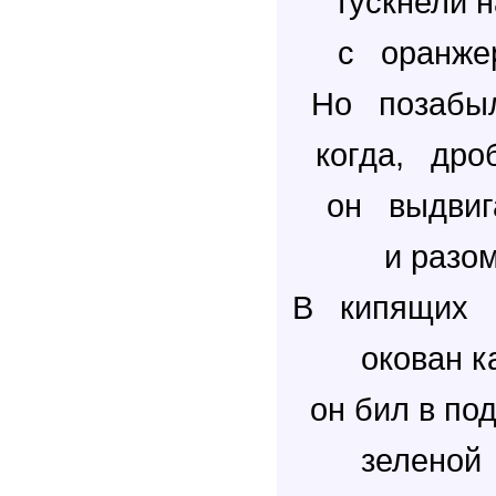
тускнели
с оранже
Но позабыл
когда, др
он выдвиг
и разом
В кипящих п
окован к
он бил в по
зеленой