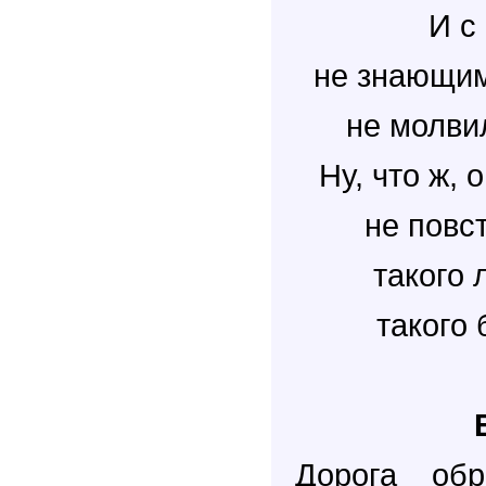
И с
не знающим
не молвил
Ну, что ж, 
не повс
такого 
такого 
Дорога обр