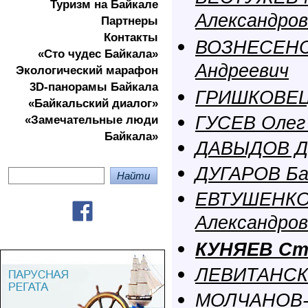
Туризм на Байкале
Александров
Партнеры
Контакты
ВОЗНЕСЕНС
«Сто чудес Байкала»
Андреевич
Экологичеcкий марафон
3D-панорамы Байкала
ГРИШКОВЕЦ 
«Байкальский диалог»
ГУСЕВ Олег
«Замечательные люди
Байкала»
ДАВЫДОВ Д
ДУГАРОВ Ба
ЕВТУШЕНКО
Александров
КУНЯЕВ Ст
ЛЕВИТАНСК
МОЛЧАНОВ-