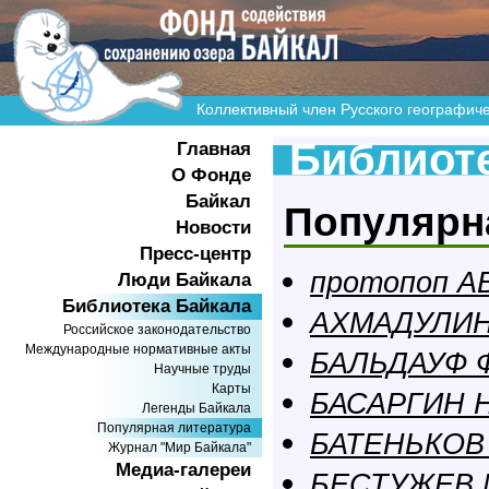
Коллективный член Русского географич
Библиоте
Главная
О Фонде
Байкал
Популярн
Новости
Пресс-центр
протопоп А
Люди Байкала
Библиотека Байкала
АХМАДУЛИНА
Российское законодательство
Международные нормативные акты
БАЛЬДАУФ Ф
Научные труды
Карты
БАСАРГИН Н
Легенды Байкала
Популярная литература
БАТЕНЬКОВ 
Журнал "Мир Байкала"
Медиа-галереи
БЕСТУЖЕВ 