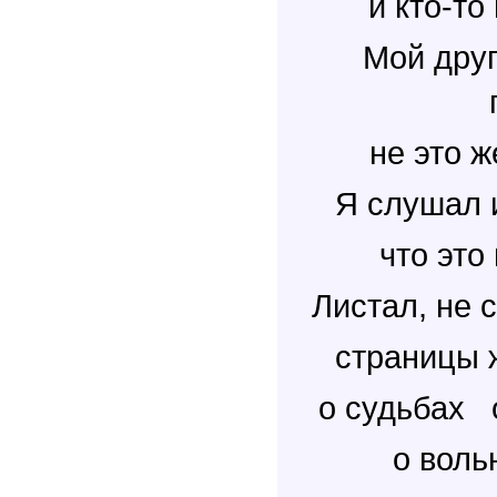
и кто-то 
Мой дру
не это ж
Я слушал 
что это
Листал, не 
страницы 
о судьбах 
о вольн