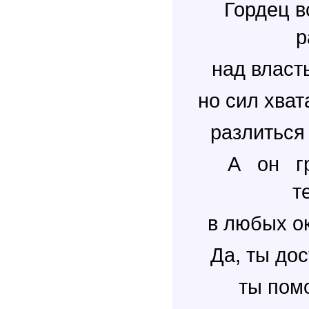
Гордец в
р
над власт
но сил хват
разлиться
А он гр
в любых ок
Да, ты до
ты помо