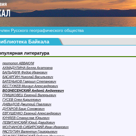
член Русского географического общества
иблиотека Байкала
опулярная литература
протопоп АВВАКУМ
АХМАДУЛИНА Белла Ахатовна
БАЛЬДАУФ Федор Иванович
БАСАРГИН Николай Васильевич
БАТЕНЬКОВ Гавриил Степанович
БЕСТУЖЕВ Михаил Александрович
ВОЗНЕСЕНСКИЙ Андрей Андреевич
ГРИШКОВЕЦ Евгений Валерьевич
ГУСЕВ Олег Кириллович
ДАВЫДОВ Дмитрий Павлович
ДУГАРОВ Баир Сономович
ЕВТУШЕНКО Евгений Александрович
КУНЯЕВ Станислав Юрьевич
ЛЕВИТАНСКИЙ Юрий Давидович
МОЛЧАНОВ-СИБИРСКИЙ Иван Иванович
РАСПУТИН Валентин Григорьевич