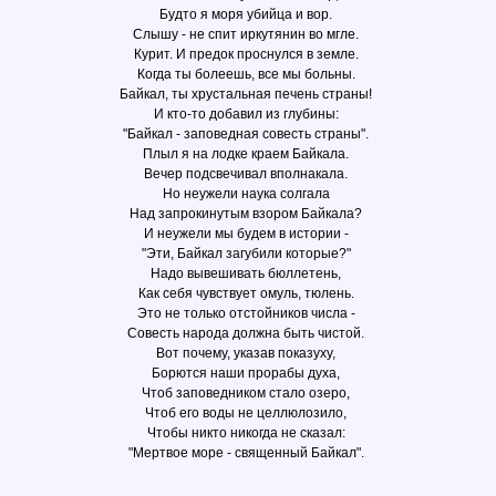
Будто я моря убийца и вор.
Слышу - не спит иркутянин во мгле.
Курит. И предок проснулся в земле.
Когда ты болеешь, все мы больны.
Байкал, ты хрустальная печень страны!
И кто-то добавил из глубины:
"Байкал - заповедная совесть страны".
Плыл я на лодке краем Байкала.
Вечер подсвечивал вполнакала.
Но неужели наука солгала
Над запрокинутым взором Байкала?
И неужели мы будем в истории -
"Эти, Байкал загубили которые?"
Надо вывешивать бюллетень,
Как себя чувствует омуль, тюлень.
Это не только отстойников числа -
Совесть народа должна быть чистой.
Вот почему, указав показуху,
Борются наши прорабы духа,
Чтоб заповедником стало озеро,
Чтоб его воды не целлюлозило,
Чтобы никто никогда не сказал:
"Мертвое море - священный Байкал".