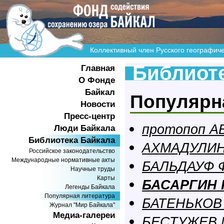
Коллективный член Русского географич
Библиоте
Главная
О Фонде
Байкал
Популярн
Новости
Пресс-центр
протопоп А
Люди Байкала
Библиотека Байкала
АХМАДУЛИНА
Российское законодательство
Международные нормативные акты
БАЛЬДАУФ Ф
Научные труды
Карты
БАСАРГИН 
Легенды Байкала
Популярная литература
БАТЕНЬКОВ 
Журнал "Мир Байкала"
Медиа-галереи
БЕСТУЖЕВ 