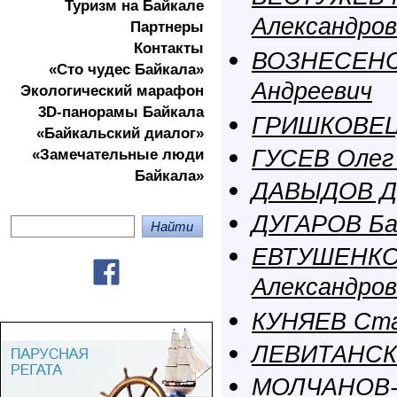
Туризм на Байкале
Александров
Партнеры
Контакты
ВОЗНЕСЕНС
«Сто чудес Байкала»
Андреевич
Экологичеcкий марафон
3D-панорамы Байкала
ГРИШКОВЕЦ 
«Байкальский диалог»
ГУСЕВ Олег
«Замечательные люди
Байкала»
ДАВЫДОВ Д
ДУГАРОВ Ба
ЕВТУШЕНКО
Александров
КУНЯЕВ Ста
ЛЕВИТАНСК
МОЛЧАНОВ-