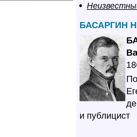
Неизвестны
БАСАРГИН Н
Б
В
18
По
Ег
де
и публицист