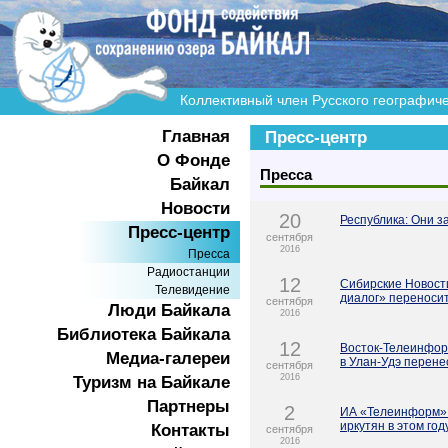
Коллективный член Русского географич
Главная
Пресс-центр
О Фонде
Пресса
Байкал
Новости
20
Республика: Они з
Пресс-центр
сентября
2016
Пресса
Радиостанции
12
Сибирские Новост
Телевидение
диалог» переносит
сентября
Люди Байкала
2016
Библиотека Байкала
12
Восток-Телеинфор
Медиа-галереи
в Улан-Удэ перен
сентября
2016
Туризм на Байкале
Партнеры
2
ИА «Телеинформ»:
иркутян в этом год
Контакты
сентября
2016