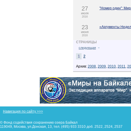
27
"Номер один": Мир
июля
2016
23
«Аргументы Недели
июня
2016
СТРАНИЦЫ
следующая
1
2
Архив:
2008
,
2009
,
2010
,
2011
,
2
Навигация по сайту >>>
© Фонд содействия сохранению озера Байкал
119049, Москва, ул.Донская, 13, тел. (495) 933 3310 доб. 2522, 2524, 2537