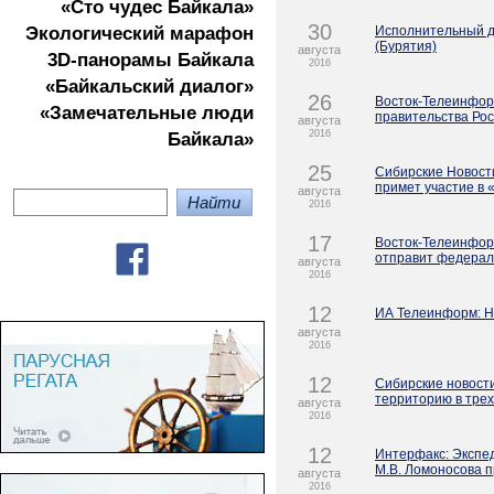
«Сто чудес Байкала»
30
Экологичеcкий марафон
Исполнительный д
(Бурятия)
августа
3D-панорамы Байкала
2016
«Байкальский диалог»
26
Восток-Телеинформ
«Замечательные люди
правительства Рос
августа
2016
Байкала»
25
Сибирские Новост
примет участие в 
августа
2016
17
Восток-Телеинформ
отправит федерал
августа
2016
12
ИА Телеинформ: Н
августа
2016
12
Сибирские новост
территорию в тре
августа
2016
12
Интерфакс: Экспе
М.В. Ломоносова п
августа
2016