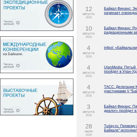
12
Байкал Финанс: Э
начинает очередн
августа
2016
10
Байкал Финанс: Р
радиационными ав
августа
2016
4
infpol: «Байкальск
августа
2016
4
UlanMedia: Пятый
пройдет в Улан-Уд
августа
2016
4
ТАСС: Делегации 
участниками V "Ба
августа
2016
3
Байкал Финанс: П
диалог» пройдет в
августа
2016
28
Tuday.ru: Первому
Байкале" исполнил
июля
2016