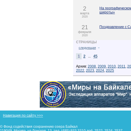
2
На географическо
широты»
марта
2020
21
Поздравление с С
февраля
2020
СТРАНИЦЫ
следующая
1
2
45
...
Архив:
2008
,
2009
,
2010
,
2011
,
2
2022
,
2023
,
2024
,
2025
Навигация по сайту >>>
© Фонд содействия сохранению озера Байкал
119049, Москва, ул.Донская, 13, тел. (495) 933 3310 доб. 2522, 2524, 2537