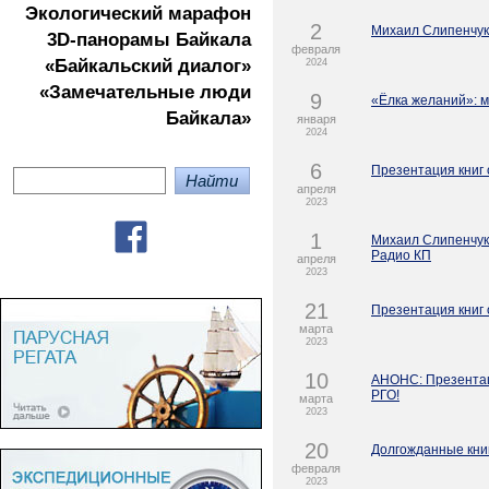
Экологичеcкий марафон
2
Михаил Слипенчук 
3D-панорамы Байкала
февраля
«Байкальский диалог»
2024
«Замечательные люди
9
«Ёлка желаний»: м
Байкала»
января
2024
6
Презентация книг 
апреля
2023
1
Михаил Слипенчук 
Радио КП
апреля
2023
21
Презентация книг 
марта
2023
10
АНОНС: Презентаци
РГО!
марта
2023
20
Долгожданные кни
февраля
2023