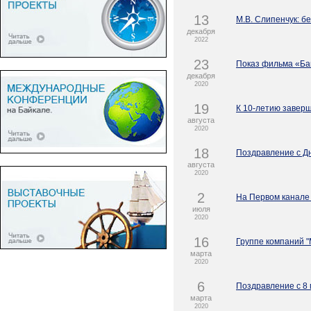
13
М.В. Слипенчук: бе
декабря
2022
23
Показ фильма «Бай
декабря
2020
19
К 10-летию завер
августа
2020
18
Поздравление с Дн
августа
2020
2
На Первом канале
июля
2020
16
Группе компаний 
марта
2020
6
Поздравление с 8 
марта
2020