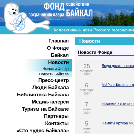
Коллективный член Русского географич
Главная
Новости
О Фонде
Новости Фонда
Байкал
Новости
25
Люди должны осоз
Новости Фонда
февраля
Новости Байкала
2025
Пресс-центр
6
МИРы в Калининг
Люди Байкала
сентября
Библиотека Байкала
2024
Медиа-галереи
7
«Колумб XX века»
Туризм на Байкале
июня
2024
Партнеры
5
Контакты
Памяти Артура Чи
июня
«Сто чудес Байкала»
2024