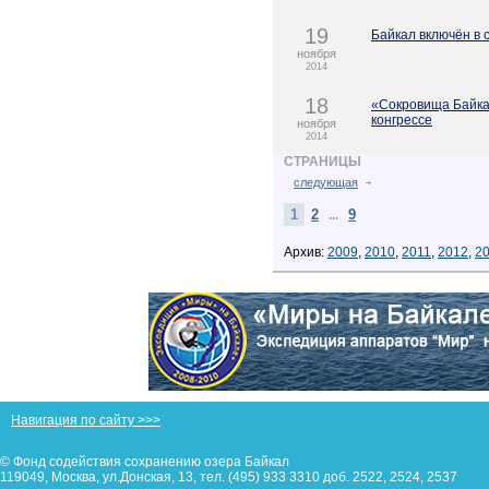
19
Байкал включён в 
ноября
2014
18
«Сокровища Байка
конгрессе
ноября
2014
СТРАНИЦЫ
следующая
1
2
9
...
Архив:
2009
,
2010
,
2011
,
2012
,
2
Навигация по сайту >>>
© Фонд содействия сохранению озера Байкал
119049, Москва, ул.Донская, 13, тел. (495) 933 3310 доб. 2522, 2524, 2537