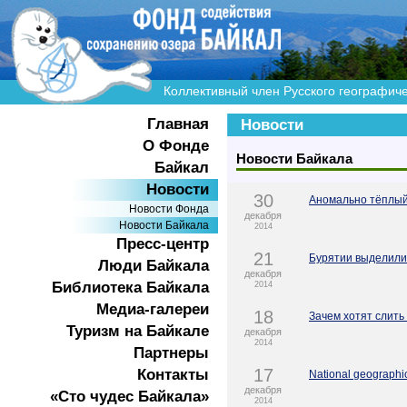
Коллективный член Русского географич
Главная
Новости
О Фонде
Новости Байкала
Байкал
Новости
30
Аномально тёплый
Новости Фонда
декабря
Новости Байкала
2014
Пресс-центр
21
Бурятии выделили
Люди Байкала
декабря
Библиотека Байкала
2014
Медиа-галереи
18
Зачем хотят слить
Туризм на Байкале
декабря
2014
Партнеры
17
Контакты
National geograph
декабря
«Сто чудес Байкала»
2014