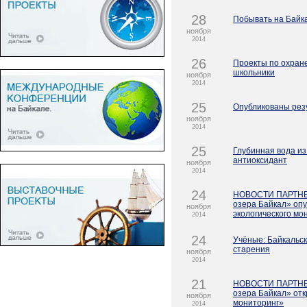
28
Побывать на Байка
ноября
2014
26
Проекты по охране
школьники
ноября
2014
25
Опубликованы резу
ноября
2014
25
Глубинная вода и
антиоксидант
ноября
2014
24
НОВОСТИ ПАРТНЕР
озера Байкал» оп
ноября
экологического мо
2014
24
Учёные: Байкальс
старения
ноября
2014
21
НОВОСТИ ПАРТНЕРО
озера Байкал» от
ноября
мониторинг»
2014