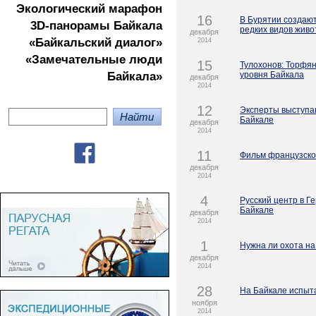
Экологичеcкий марафон
16
В Бурятии создают
3D-панорамы Байкала
редких видов жив
декабря
«Байкальский диалог»
2014
«Замечательные люди
15
Тулохонов: Торфя
Байкала»
уровня Байкала
декабря
2014
12
Эксперты выступа
Байкале
декабря
2014
11
Фильм французско
декабря
2014
4
Русский центр в Г
Байкале
декабря
2014
1
Нужна ли охота на
декабря
2014
28
На Байкале испыт
ноября
2014